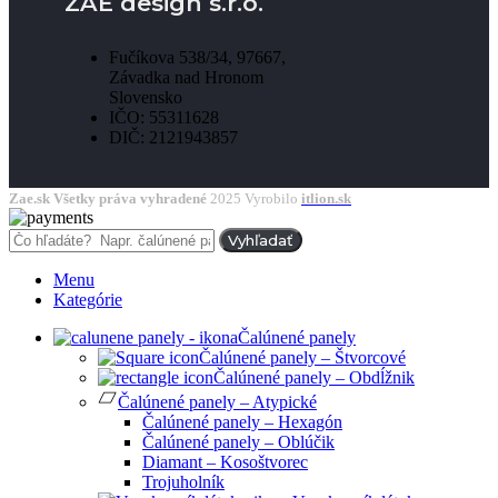
ZAE design s.r.o.
Fučíkova 538/34, 97667,
Závadka nad Hronom
Slovensko
IČO: 55311628
DIČ: 2121943857
Zae.sk Všetky práva vyhradené
2025 Vyrobilo
itlion.sk
Vyhľadať
Menu
Kategórie
Čalúnené panely
Čalúnené panely – Štvorcové
Čalúnené panely – Obdĺžnik
Čalúnené panely – Atypické
Čalúnené panely – Hexagón
Čalúnené panely – Oblúčik
Diamant – Kosoštvorec
Trojuholník