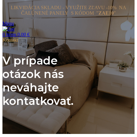
LIKVIDÁCIA SKLADU - VYUŽITE ZĽAVU -10% NA
ČALÚNENÉ PANELY
S KÓDOM "
ZAE10
"
Menu
0
items
0,00
€
Kontakt
V prípade
otázok nás
neváhajte
kontatkovať.