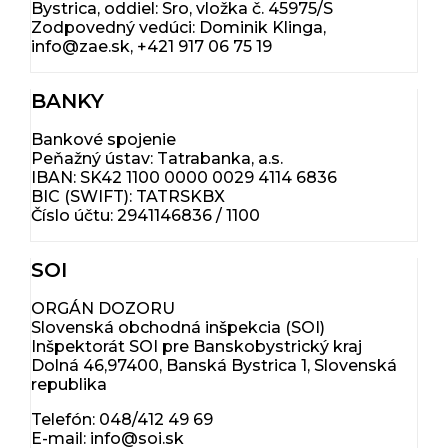
Bystrica, oddiel: Sro, vložka č. 45975/S
Zodpovedný vedúci: Dominik Klinga,
info@zae.sk, +421 917 06 75 19
BANKY
Bankové spojenie
Peňažný ústav: Tatrabanka, a.s.
IBAN: SK42 1100 0000 0029 4114 6836
BIC (SWIFT): TATRSKBX
Číslo účtu: 2941146836 / 1100
SOI
ORGÁN DOZORU
Slovenská obchodná inšpekcia (SOI)
Inšpektorát SOI pre Banskobystrický kraj
Dolná 46,97400, Banská Bystrica 1, Slovenská
republika
Telefón: 048/412 49 69
E-mail: info@soi.sk