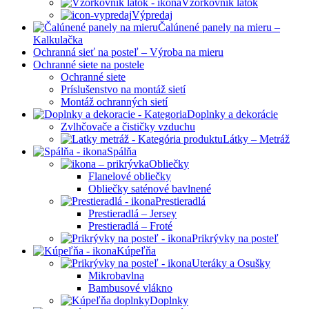
Vzorkovník látok
Výpredaj
Čalúnené panely na mieru –
Kalkulačka
Ochranná sieť na posteľ – Výroba na mieru
Ochranné siete na postele
Ochranné siete
Príslušenstvo na montáž sietí
Montáž ochranných sietí
Doplnky a dekorácie
Zvlhčovače a čističky vzduchu
Látky – Metráž
Spálňa
Obliečky
Flanelové obliečky
Obliečky saténové bavlnené
Prestieradlá
Prestieradlá – Jersey
Prestieradlá – Froté
Prikrývky na posteľ
Kúpeľňa
Uteráky a Osušky
Mikrobavlna
Bambusové vlákno
Doplnky