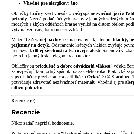
Vhodné pre alergikov:
áno
Obliečky
Lúčny kvet
vnesú do vašej spálne
sviežosť jari a ľa
prírody
. Nežná potlač lúčnych kvetov v jemných zelených, ruž
modrých a žltých odtieňoch krásne vyniká na čistom bielom pod
vytvára vzdušný, harmonický vzhľad.
Materiál z
česanej bavlny
je spracovaný tak, aby bol
hladký, h
príjemný na dotyk
. Odstránenie krátkych vlákien zvyšuje pevno
prispieva k
dlhej životnosti a tvarovej stálosti
. Saténová väzba
povrchu jemný lesk a elegantný charakter.
Obliečky sú
priedušné a dobre odvádzajú vlhkosť
, vďaka čo
zabezpečujú komfortný spánok počas celého roka. Praktické zap
zips uľahčuje prezliekanie a certifikácia
Oeko-Tex® Standard 
potvrdzuje zdravotnú nezávadnosť materiálu, vhodnú aj pre
aler
citlivú pokožku
.
Recenzie (0)
Recenzie
Nikto zatiaľ nepridal hodnotenie.
Pridajte prvú recenziu pre “Bavlnené saténové obliečky Lúčny kv