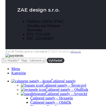
ZAE design s.r.o.
Fučíkova 538/34, 97667,
Závadka nad Hronom
Slovensko
IČO: 55311628
DIČ: 2121943857
Zae.sk Všetky práva vyhradené
2025 Vyrobilo
itlion.sk
Vyhľadať
Menu
Kategórie
Čalúnené panely
Čalúnené panely – Štvorcové
Čalúnené panely – Obdĺžnik
Čalúnené panely – Atypické
Čalúnené panely – Hexagón
Čalúnené panely – Oblúčik