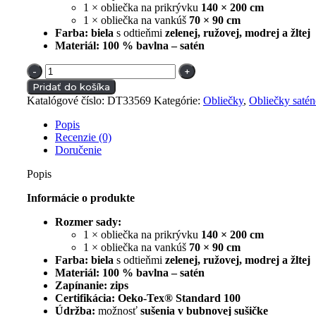
1 × obliečka na prikrývku
140 × 200 cm
1 × obliečka na vankúš
70 × 90 cm
Farba:
biela
s odtieňmi
zelenej, ružovej, modrej a žltej
Materiál:
100 % bavlna – satén
množstvo
Bavlnené
Pridať do košíka
saténové
Katalógové číslo:
DT33569
Kategórie:
Obliečky
,
Obliečky saté
obliečky
Lúčny
Popis
kvet
Recenzie (0)
|
Doručenie
1
ks
Popis
140
x
Informácie o produkte
200/
1
Rozmer sady:
ks
1 × obliečka na prikrývku
140 × 200 cm
70
1 × obliečka na vankúš
70 × 90 cm
x
Farba:
biela
s odtieňmi
zelenej, ružovej, modrej a žltej
90
Materiál:
100 % bavlna – satén
cm
Zapínanie:
zips
Certifikácia:
Oeko-Tex® Standard 100
Údržba:
možnosť
sušenia v bubnovej sušičke