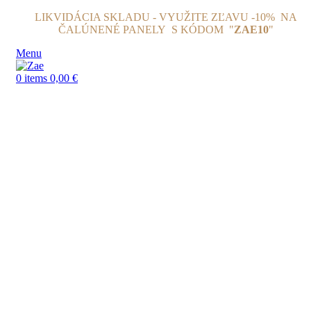
LIKVIDÁCIA SKLADU - VYUŽITE ZĽAVU -10% NA
ČALÚNENÉ PANELY
S KÓDOM "
ZAE10
"
Menu
0
items
0,00
€
Click to enlarge