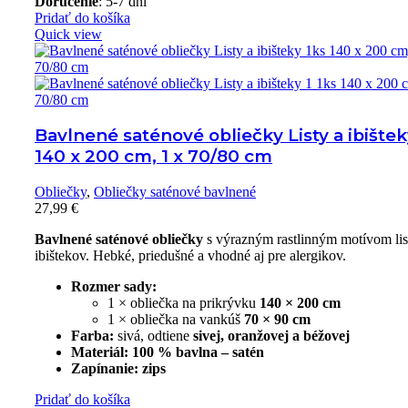
Doručenie
: 5-7 dní
Pridať do košíka
Quick view
Bavlnené saténové obliečky Listy a ibištek
140 x 200 cm, 1 x 70/80 cm
Obliečky
,
Obliečky saténové bavlnené
27,99
€
Bavlnené saténové obliečky
s výrazným rastlinným motívom lis
ibištekov. Hebké, priedušné a vhodné aj pre alergikov.
Rozmer sady:
1 × obliečka na prikrývku
140 × 200 cm
1 × obliečka na vankúš
70 × 90 cm
Farba:
sivá, odtiene
sivej, oranžovej a béžovej
Materiál:
100 % bavlna – satén
Zapínanie:
zips
Pridať do košíka