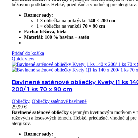
béžovom podklade. Hebké, priedušné a vhodné aj pre alergikov.
Rozmer sady:
1 × obliečka na prikrývku
140 × 200 cm
1 × obliečka na vankúš
70 × 90 cm
Farba:
béžová, biela
Materiál:
100 % bavlna – satén
Pridať do košíka
Quick view
Bavlnené saténové obliečky Kvety |1 ks 14
200/ 1 ks 70 x 90 cm
Obliečky
,
Obliečky saténové bavlnené
29,99
€
Bavlnené saténové obliečky
s jemným kvetinovým motívom v t
ružových a lososových tónoch. Hebké, priedušné, vhodné aj pre
alergikov.
Rozmer sady: