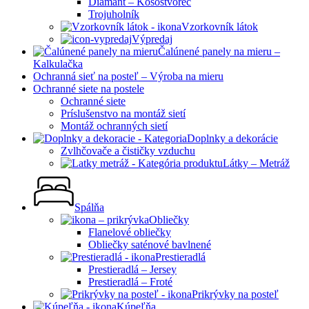
Diamant – Kosoštvorec
Trojuholník
Vzorkovník látok
Výpredaj
Čalúnené panely na mieru –
Kalkulačka
Ochranná sieť na posteľ – Výroba na mieru
Ochranné siete na postele
Ochranné siete
Príslušenstvo na montáž sietí
Montáž ochranných sietí
Doplnky a dekorácie
Zvlhčovače a čističky vzduchu
Látky – Metráž
Spálňa
Obliečky
Flanelové obliečky
Obliečky saténové bavlnené
Prestieradlá
Prestieradlá – Jersey
Prestieradlá – Froté
Prikrývky na posteľ
Kúpeľňa