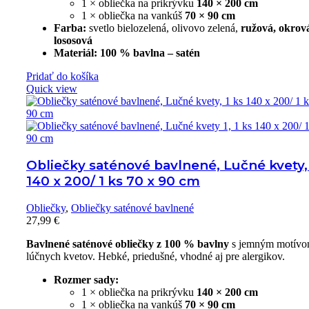
1 × obliečka na prikrývku
140 × 200 cm
1 × obliečka na vankúš
70 × 90 cm
Farba:
svetlo bielozelená, olivovo zelená,
ružová, okrov
lososová
Materiál:
100 % bavlna – satén
Pridať do košíka
Quick view
Obliečky saténové bavlnené, Lučné kvety, 
140 x 200/ 1 ks 70 x 90 cm
Obliečky
,
Obliečky saténové bavlnené
27,99
€
Bavlnené saténové obliečky z 100 % bavlny
s jemným motív
lúčnych kvetov. Hebké, priedušné, vhodné aj pre alergikov.
Rozmer sady:
1 × obliečka na prikrývku
140 × 200 cm
1 × obliečka na vankúš
70 × 90 cm