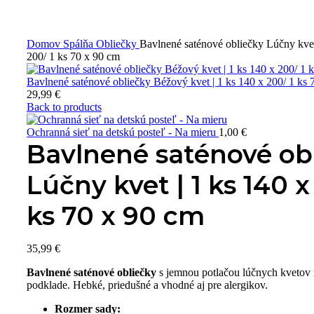
Domov
Spálňa
Obliečky
Bavlnené saténové obliečky Lúčny kvet
200/ 1 ks 70 x 90 cm
Bavlnené saténové obliečky Béžový kvet | 1 ks 140 x 200/ 1 ks 
29,99
€
Back to products
Ochranná sieť na detskú posteľ - Na mieru
1,00
€
Bavlnené saténové ob
Lúčny kvet | 1 ks 140 x
ks 70 x 90 cm
35,99
€
Bavlnené saténové obliečky
s jemnou potlačou lúčnych kvetov 
podklade. Hebké, priedušné a vhodné aj pre alergikov.
Rozmer sady: