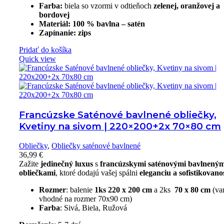
Farba:
biela so vzormi v odtieňoch
zelenej, oranžovej a
bordovej
Materiál:
100 % bavlna – satén
Zapínanie:
zips
Pridať do košíka
Quick view
Francúzske Saténové bavlnené obliečky,
Kvetiny na sivom | 220×200+2x 70×80 cm
Obliečky
,
Obliečky saténové bavlnené
36,99
€
Zažite
jedinečný
luxus
s
francúzskymi
saténovými bavlneným
obliečkami
, ktoré dodajú vašej spálni
eleganciu a sofistikovano
Rozmer
: balenie
1ks 220 x 200 cm
a 2ks
70 x 80 cm
(va
vhodné na rozmer 70x90 cm)
Farba
: Sivá, Biela, Ružová