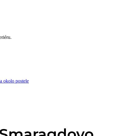
eriéru.
a okolo postele
– Smaragdovo