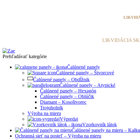
Info@zae.sk
LIKVID
LIKVIDÁCIA S
Prehľadávať kategórie
Čalúnené panely
Čalúnené panely – Štvorcové
Čalúnené panely – Obdĺžnik
Čalúnené panely – Atypické
Čalúnené panely – Hexagón
Čalúnené panely – Oblúčik
Diamant – Kosoštvorec
Trojuholník
Výroba na mieru
Výpredaj
Vzorkovník látok
Čalúnené panely na mieru – Kalku
Ochranná sieť na posteľ – Výroba na mieru