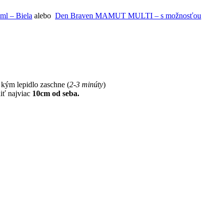
l – Biela
alebo
Den Braven MAMUT MULTI – s možnosťou
kým lepidlo zaschne (
2-3 minúty
)
iť najviac
10cm od seba.