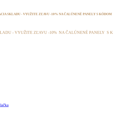
ÁCIA SKLADU - VYUŽITE ZĽAVU -10% NA ČALÚNENÉ PANELY S KÓDOM 
Tel.
+421 917 06 75 19
KLADU - VYUŽITE ZĽAVU -10% NA ČALÚNENÉ PANELY
S 
lačka