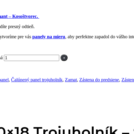
ant – Kosoštvorec.
díte presný odtieň.
Vytvoríme pre vás
panely na mieru
, aby perfektne zapadol do vášho int
ná
panel
,
Čalúnený panel trojuholník
,
Zamat
,
Zástena do predsiene
,
Zásten
0×18 Trojuholník 