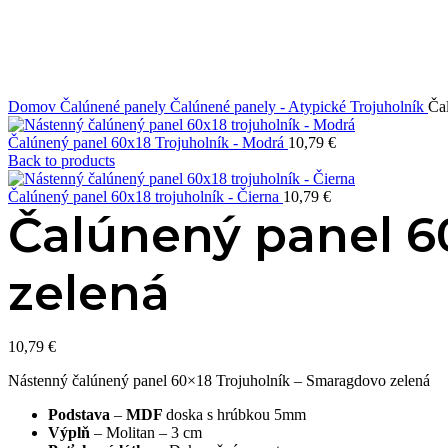
Click to enlarge
Domov
Čalúnené panely
Čalúnené panely - Atypické
Trojuholník
Ča
Čalúnený panel 60x18 Trojuholník - Modrá
10,79
€
Back to products
Čalúnený panel 60x18 trojuholník - Čierna
10,79
€
Čalúnený panel 6
zelená
10,79
€
Nástenný čalúnený panel 60×18 Trojuholník – Smaragdovo zelená
Podstava
–
MDF
doska s hrúbkou 5mm
Výplň
– Molitan – 3 cm