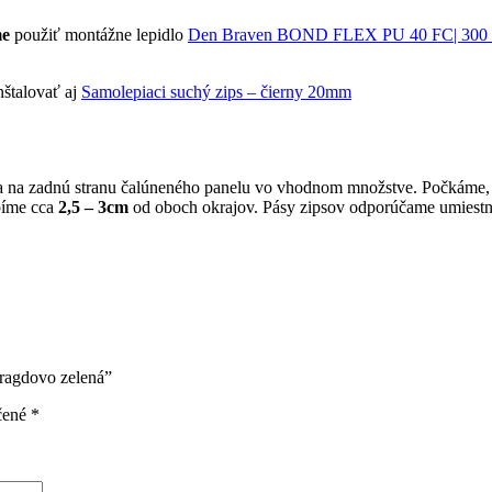
me
použiť montážne lepidlo
Den Braven BOND FLEX PU 40 FC| 300 m
nštalovať aj
Samolepiaci suchý zips – čierny 20mm
la na zadnú stranu čalúneného panelu vo vhodnom množstve. Počkáme, 
píme cca
2,5 – 3cm
od oboch okrajov. Pásy zipsov odporúčame umiestn
aragdovo zelená”
čené
*