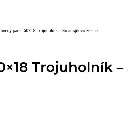
lúnený panel 60×18 Trojuholník – Smaragdovo zelená
0×18 Trojuholník 