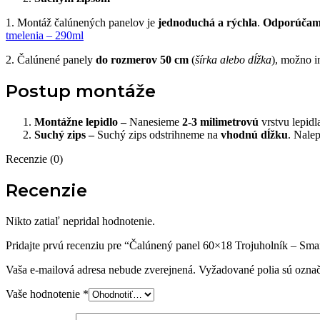
1. Montáž čalúnených panelov je
jednoduchá a rýchla
.
Odporúča
tmelenia – 290ml
2. Čalúnené panely
do rozmerov 50 cm
(
šírka alebo dĺžka
), možno i
Postup montáže
Montážne lepidlo –
Nanesieme
2-3 milimetrovú
vrstvu lepid
Suchý zips –
Suchý zips odstrihneme na
vhodnú dĺžku
. Nale
Recenzie (0)
Recenzie
Nikto zatiaľ nepridal hodnotenie.
Pridajte prvú recenziu pre “Čalúnený panel 60×18 Trojuholník – Sm
Vaša e-mailová adresa nebude zverejnená.
Vyžadované polia sú ozna
Vaše hodnotenie
*