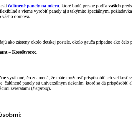
iesli
čalúnené panely na mieru
, ktoré budú presne podľa
vašich
preds
flexibilné a vieme vyrobiť panely aj s takýmito špeciálnymi požiadavk
do vášho domova.
jú ako zásteny okolo detskej postele, okolo gauča prípadne ako čelo p
ant – Kosoštvorec.
čne
vyrábané, čo znamená, že máte možnosť prispôsobiť ich veľkosť s
ie, čalúnené panely sú univerzálnym riešením, ktoré sa dá prispôsobiť 
cimi zvieratami (
Petproof
).
ôsobmi: