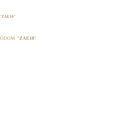
"ZAE10"
KÓDOM "
ZAE10
"