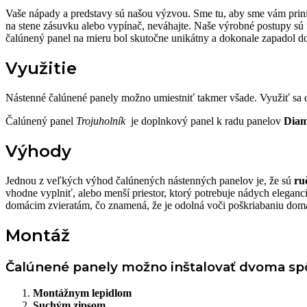
Vaše nápady a predstavy sú našou výzvou. Sme tu, aby sme vám prin
na stene zásuvku alebo vypínač, neváhajte. Naše výrobné postupy sú 
čalúnený panel na mieru bol skutočne unikátny a dokonale zapadol 
Využitie
Nástenné čalúnené panely možno umiestniť takmer všade. Využiť sa da
Čalúnený panel
Trojuholník
je doplnkový panel k radu panelov
Diam
Výhody
Jednou z veľkých výhod čalúnených nástenných panelov je, že sú
ru
vhodne vyplniť, alebo menší priestor, ktorý potrebuje nádych eleganc
domácim zvieratám, čo znamená, že je odolná voči poškriabaniu domá
Montáž
Čalúnené panely možno inštalovať dvoma sp
Montážnym lepidlom
Suchým zipsom