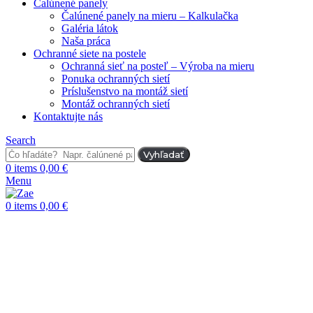
Čalúnené panely
Čalúnené panely na mieru – Kalkulačka
Galéria látok
Naša práca
Ochranné siete na postele
Ochranná sieť na posteľ – Výroba na mieru
Ponuka ochranných sietí
Príslušenstvo na montáž sietí
Montáž ochranných sietí
Kontaktujte nás
Search
Vyhľadať
0
items
0,00
€
Menu
0
items
0,00
€