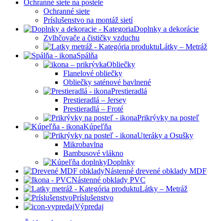
Ochranné siete na postele
Ochranné siete
Príslušenstvo na montáž sietí
Doplnky a dekorácie
Zvlhčovače a čističky vzduchu
Látky – Metráž
Spálňa
Obliečky
Flanelové obliečky
Obliečky saténové bavlnené
Prestieradlá
Prestieradlá – Jersey
Prestieradlá – Froté
Prikrývky na posteľ
Kúpeľňa
Uteráky a Osušky
Mikrobavlna
Bambusové vlákno
Doplnky
Nástenné drevené obklady MDF
Nástenné obklady PVC
Látky – Metráž
Príslušenstvo
Výpredaj