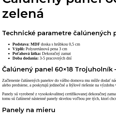
zelená
Technické parametre čalúnených p
Podstava
:
MDF
doska s hrúbkou 0,5 cm
Výplň:
Polyuretánová pena 3 cm
Poťahová látka:
Dekoračný zamat
Doba dodania:
3-5 pracovných dní
Čalúnený panel 60×18 Trojuholník
Začlenenie čalúnených panelov do vášho domova mu môže dodať nády
alebo predsiene, a poskytujú jedinečné a štýlové riešenie na výzdobu v
Panely sú vyrobené z vysokokvalitnej certifikovanej dekoračnej zamat
tomu sú čalúnené nástenné panely skvelou voľbou pre tých, ktorí c
Panely na mieru