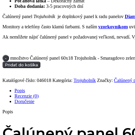
Poťahová látka
– Dekoračný zamat
Doba dodania:
3-5 pracovných dní
Čalúnený panel
Trojuholník
je doplnkový panel k radu panelov
Diam
Monitory a telefóny často klamú farbami. S naším
vzorkovníkom
uvi
Ak nemôžete nájsť čalúnený panel v požadovanej veľkosti, nevadí. 
množstvo Čalúnený panel 60x18 Trojuholník - Smaragdovo zele
Pridať do košíka
Katalógové číslo:
046018
Kategória:
Trojuholník
Značky:
Čalúnený 
Popis
Recenzie (0)
Doručenie
Popis
Čalúnený panel 6