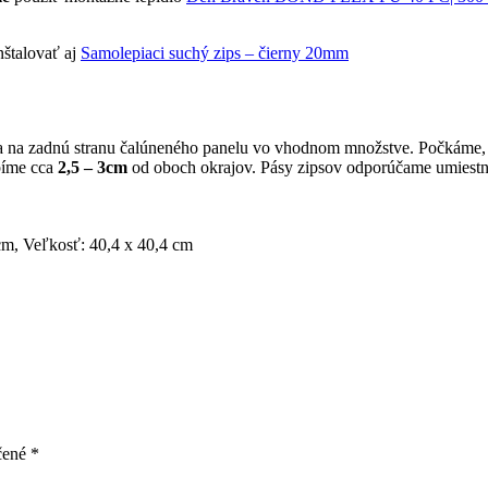
nštalovať aj
Samolepiaci suchý zips – čierny 20mm
la na zadnú stranu čalúneného panelu vo vhodnom množstve. Počkáme, 
píme cca
2,5 – 3cm
od oboch okrajov. Pásy zipsov odporúčame umiestn
cm, Veľkosť: 40,4 x 40,4 cm
čené
*