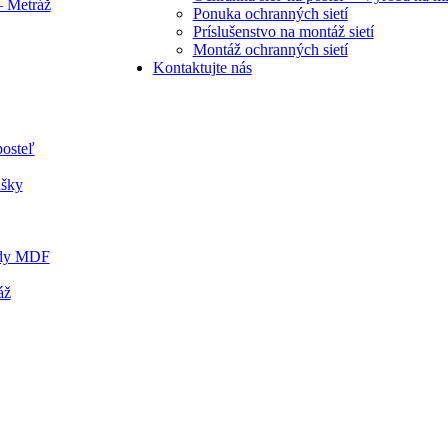
– Metráž
Ponuka ochranných sietí
Príslušenstvo na montáž sietí
Montáž ochranných sietí
Kontaktujte nás
posteľ
ušky
ady MDF
áž