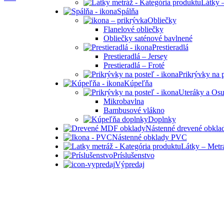
Látky 
Spálňa
Obliečky
Flanelové obliečky
Obliečky saténové bavlnené
Prestieradlá
Prestieradlá – Jersey
Prestieradlá – Froté
Prikrývky na 
Kúpeľňa
Uteráky a Os
Mikrobavlna
Bambusové vlákno
Doplnky
Nástenné drevené obkl
Nástenné obklady PVC
Látky – Metr
Príslušenstvo
Výpredaj
-13%