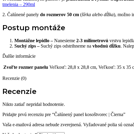
tmelenia – 290ml
2. Čalúnené panely
do rozmerov 50 cm
(
šírka alebo dĺžka
), možno i
Postup montáže
Montážne lepidlo –
Nanesieme
2-3 milimetrovú
vrstvu lepid
Suchý zips –
Suchý zips odstrihneme na
vhodnú dĺžku
. Nale
Ďalšie informácie
Zvoľte rozmer panelu
Veľkosť: 28,8 x 28,8 cm, Veľkosť: 35 x 35 
Recenzie (0)
Recenzie
Nikto zatiaľ nepridal hodnotenie.
Pridajte prvú recenziu pre “Čalúnený panel kosoštvorec | Čierna”
Vaša e-mailová adresa nebude zverejnená.
Vyžadované polia sú ozna