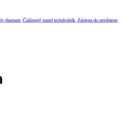
ly diamant
,
Čalúnený panel trojuholník
,
Zástena do predsiene
a