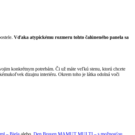
postele.
Vďaka atypickému rozmeru tohto čalúneného panela sa
vojim konkrétnym potrebám. Či už máte veľkú stenu, ktorú chcete
akémukoľvek dizajnu interiéru. Okrem toho je látka odolná voči
l – Biela
alebo
Den Braven MAMUT MULTI – s možnosťou