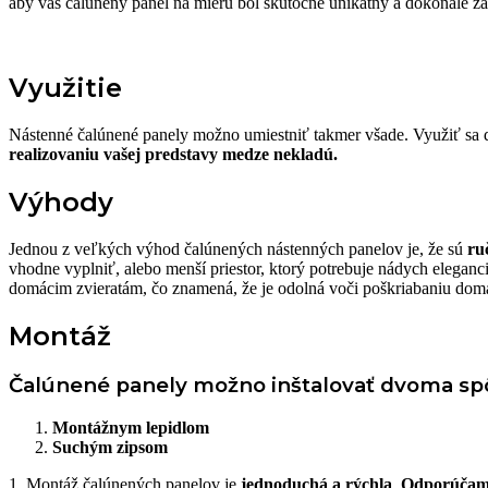
aby váš čalúnený panel na mieru bol skutočne unikátny a dokonale 
Využitie
Nástenné čalúnené panely možno umiestniť takmer všade. Využiť sa da
realizovaniu vašej predstavy medze nekladú.
Výhody
Jednou z veľkých výhod čalúnených nástenných panelov je, že sú
ru
vhodne vyplniť, alebo menší priestor, ktorý potrebuje nádych eleganc
domácim zvieratám, čo znamená, že je odolná voči poškriabaniu domá
Montáž
Čalúnené panely možno inštalovať dvoma sp
Montážnym lepidlom
Suchým zipsom
1. Montáž čalúnených panelov je
jednoduchá a rýchla
.
Odporúča