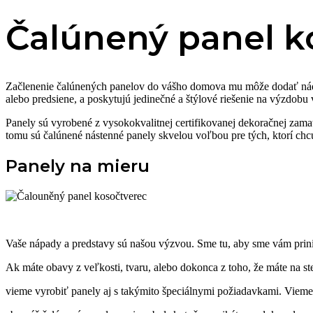
Čalúnený panel k
Začlenenie čalúnených panelov do vášho domova mu môže dodať nády
alebo predsiene, a poskytujú jedinečné a štýlové riešenie na výzdobu v
Panely sú vyrobené z vysokokvalitnej certifikovanej dekoračnej zamat
tomu sú čalúnené nástenné panely skvelou voľbou pre tých, ktorí c
Panely na mieru
Vaše nápady a predstavy sú našou výzvou. Sme tu, aby sme vám prin
Ak máte obavy z veľkosti, tvaru, alebo dokonca z toho, že máte na st
vieme vyrobiť panely aj s takýmito špeciálnymi požiadavkami. Vieme