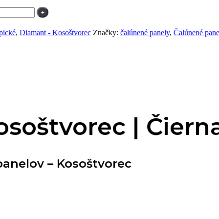
pické
,
Diamant - Kosoštvorec
Značky:
čalúnené panely
,
Čalúnené pane
soštvorec | Čiern
anelov – Kosoštvorec