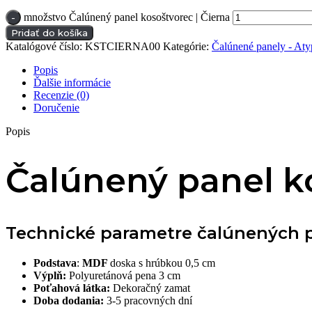
množstvo Čalúnený panel kosoštvorec | Čierna
Pridať do košíka
Katalógové číslo:
KSTCIERNA00
Kategórie:
Čalúnené panely - Aty
Popis
Ďalšie informácie
Recenzie (0)
Doručenie
Popis
Čalúnený panel ko
Technické parametre čalúnených p
Podstava
:
MDF
doska s hrúbkou 0,5 cm
Výplň:
Polyuretánová pena 3 cm
Poťahová látka:
Dekoračný zamat
Doba dodania:
3-5 pracovných dní