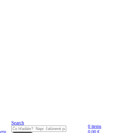
Tel.
+421 917 06 75 19
Search
0
items
ieru
0,00
€