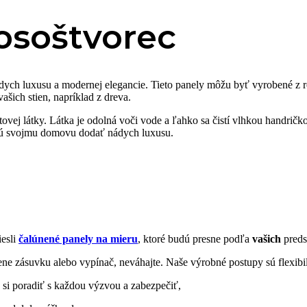
osoštvorec
ch luxusu a modernej elegancie. Tieto panely môžu byť vyrobené z 
ašich stien, napríklad z dreva.
ovej látky. Látka je odolná voči vode a ľahko sa čistí vlhkou handričko
hcú svojmu domovu dodať nádych luxusu.
iesli
čalúnené panely na mieru
, ktoré budú presne podľa
vašich
preds
ene zásuvku alebo vypínač, neváhajte. Naše výrobné postupy sú flexibi
 si poradiť s každou výzvou a zabezpečiť,