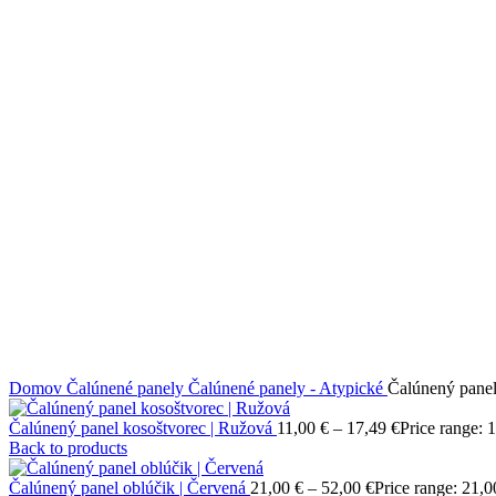
Click to enlarge
Domov
Čalúnené panely
Čalúnené panely - Atypické
Čalúnený panel
Čalúnený panel kosoštvorec | Ružová
11,00
€
–
17,49
€
Price range: 
Back to products
Čalúnený panel oblúčik | Červená
21,00
€
–
52,00
€
Price range: 21,0