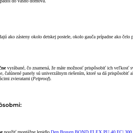
zapadol do vášho domova.
jú ako zásteny okolo detskej postele, okolo gauča prípadne ako čelo 
čne
vyrábané, čo znamená, že máte možnosť prispôsobiť ich veľkosť s
ie, čalúnené panely sú univerzálnym riešením, ktoré sa dá prispôsobiť 
cimi zvieratami (
Petproof
).
ôsobmi:
me
použiť montážne lepidlo
Den Braven BOND FLEX PU 40 FC| 300 m