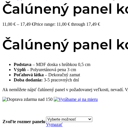
Čalúnený panel ko
11,00
€
–
17,49
€
Price range: 11,00 € through 17,49 €
Čalúnený panel ko
Podstava
– MDF doska s hrúbkou 0,5 cm
Výplň
– Polyuretánová pena 3 cm
Poťahová látka
– Dekoračný zamat
Doba dodania:
3-5 pracovných dní
Ak nemôžete nájsť čalúnený panel v požadovanej veľkosti, nevadí. 
Zvoľte rozmer panelu
Vymazať