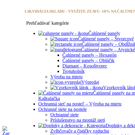
Info@zae.sk
LIKVIDÁCIA SKLADU - VYUŽITE ZĽAVU -10% NA ČALÚNE
Prehľadávať kategórie
Čalúnené panely
Čalúnené panely – Štvorcové
Čalúnené panely – Obdĺžni
Čalúnené panely – Atypické
Čalúnené panely – Hexagón
Čalúnené panely – Oblúčik
Diamant – Kosoštvorec
Trojuholník
Výroba na mieru
Výpredaj
Vzorkovník láto
Čalúnené panely na m
Kalkulačka
Ochranná sieť na posteľ – Výroba na mieru
Ochranné siete na postele
Ochranné siete
Príslušenstvo na montáž sietí
Doplnky a deko
Zvlhčovače a čističky vzduchu