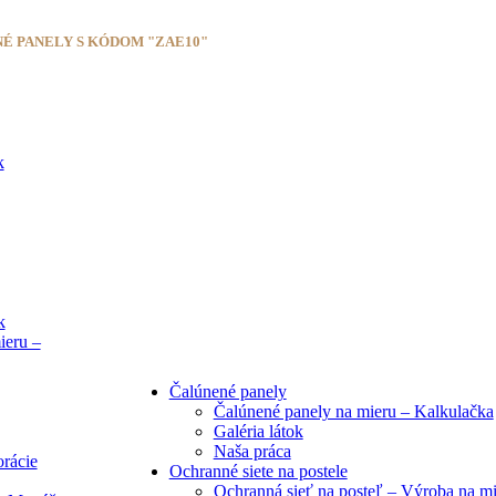
NÉ PANELY S KÓDOM "ZAE10"
k
k
ieru –
Čalúnené panely
Čalúnené panely na mieru – Kalkulačka
Galéria látok
Naša práca
rácie
Ochranné siete na postele
Ochranná sieť na posteľ – Výroba na m