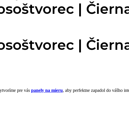
soštvorec | Čiern
soštvorec | Čiern
Vytvoríme pre vás
panely na mieru
, aby perfektne zapadol do vášho int