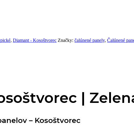
ypické
,
Diamant - Kosoštvorec
Značky:
čalúnené panely
,
Čalúnené pan
osoštvorec | Zelen
anelov – Kosoštvorec