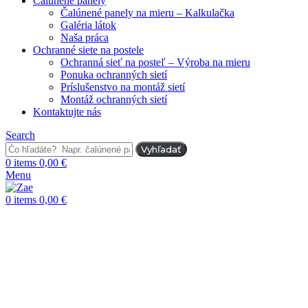
Čalúnené panely
Čalúnené panely na mieru – Kalkulačka
Galéria látok
Naša práca
Ochranné siete na postele
Ochranná sieť na posteľ – Výroba na mieru
Ponuka ochranných sietí
Príslušenstvo na montáž sietí
Montáž ochranných sietí
Kontaktujte nás
Search
Vyhľadať
0
items
0,00
€
Menu
0
items
0,00
€
-13%