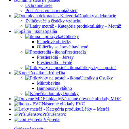
Ochranné siete na postele
Ochranné siete
Príslušenstvo na montáž sietí
Doplnky a dekorácie
Zvlhčovače a čističky vzduchu
Látky – Metráž
Spálňa
Obliečky
Flanelové obliečky
Obliečky saténové bavlnené
Prestieradlá
Prestieradlá – Jersey
Prestieradlá – Froté
Prikrývky na posteľ
Kúpeľňa
Uteráky a Osušky
Mikrobavlna
Bambusové vlákno
Doplnky
Nástenné drevené obklady MDF
Nástenné obklady PVC
Látky – Metráž
Príslušenstvo
Výpredaj