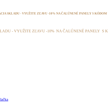
ÁCIA SKLADU - VYUŽITE ZĽAVU -10% NA ČALÚNENÉ PANELY S KÓDOM 
Tel.
+421 917 06 75 19
KLADU - VYUŽITE ZĽAVU -10% NA ČALÚNENÉ PANELY
S 
lačka