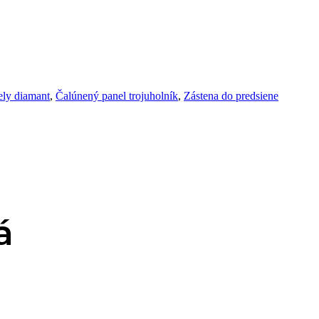
ely diamant
,
Čalúnený panel trojuholník
,
Zástena do predsiene
á