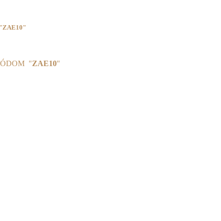
"ZAE10"
KÓDOM "
ZAE10
"