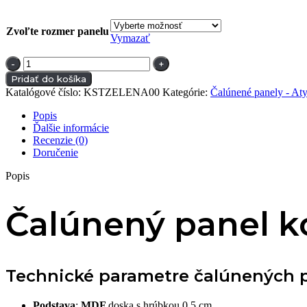
Zvoľte rozmer panelu
Vymazať
množstvo
Čalúnený
Pridať do košíka
panel
Katalógové číslo:
KSTZELENA00
Kategórie:
Čalúnené panely - At
kosoštvorec
|
Popis
Zelená
Ďalšie informácie
Recenzie (0)
Doručenie
Popis
Čalúnený panel k
Technické parametre čalúnených p
Podstava
:
MDF
doska s hrúbkou 0,5 cm