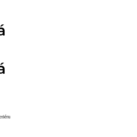
á
á
eriéru