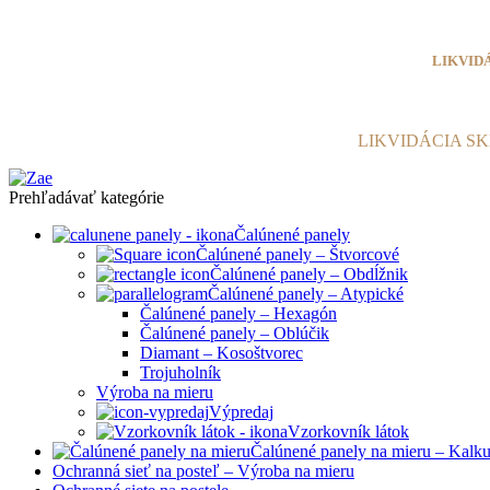
Info@zae.sk
LIKVID
LIKVIDÁCIA S
Prehľadávať kategórie
Čalúnené panely
Čalúnené panely – Štvorcové
Čalúnené panely – Obdĺžnik
Čalúnené panely – Atypické
Čalúnené panely – Hexagón
Čalúnené panely – Oblúčik
Diamant – Kosoštvorec
Trojuholník
Výroba na mieru
Výpredaj
Vzorkovník látok
Čalúnené panely na mieru – Kalku
Ochranná sieť na posteľ – Výroba na mieru