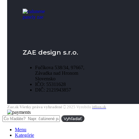
ZAE design s.r.o.
Fučíkova 538/34, 97667,
Závadka nad Hronom
Slovensko
IČO: 55311628
DIČ: 2121943857
Zae.sk Všetky práva vyhradené
2025 Vyrobilo
itlion.sk
Vyhľadať
Menu
Kategórie