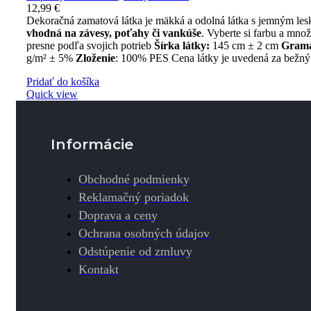
12,99
€
Dekoračná zamatová látka je mäkká a odolná látka s jemným le
vhodná na závesy, poťahy či vankúše
. Vyberte si farbu a mno
presne podľa svojich potrieb
Šírka látky:
145 cm ± 2 cm
Gram
g/m² ± 5%
Zloženie
: 100% PES Cena látky je uvedená za bežný
Pridať do košíka
Quick view
Informácie
Obchodné podmienky
Reklamačný poriadok
Doprava a ceny
Ochrana osobných údajov
Odstúpenie od zmluvy
Kontakt