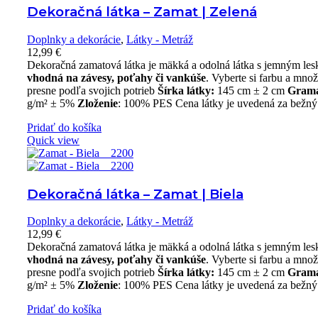
Dekoračná látka – Zamat | Zelená
Doplnky a dekorácie
,
Látky - Metráž
12,99
€
Dekoračná zamatová látka je mäkká a odolná látka s jemným le
vhodná na závesy, poťahy či vankúše
. Vyberte si farbu a mno
presne podľa svojich potrieb
Šírka látky:
145 cm ± 2 cm
Gram
g/m² ± 5%
Zloženie
: 100% PES Cena látky je uvedená za bežný
Pridať do košíka
Quick view
Dekoračná látka – Zamat | Biela
Doplnky a dekorácie
,
Látky - Metráž
12,99
€
Dekoračná zamatová látka je mäkká a odolná látka s jemným le
vhodná na závesy, poťahy či vankúše
. Vyberte si farbu a mno
presne podľa svojich potrieb
Šírka látky:
145 cm ± 2 cm
Gram
g/m² ± 5%
Zloženie
: 100% PES Cena látky je uvedená za bežný
Pridať do košíka