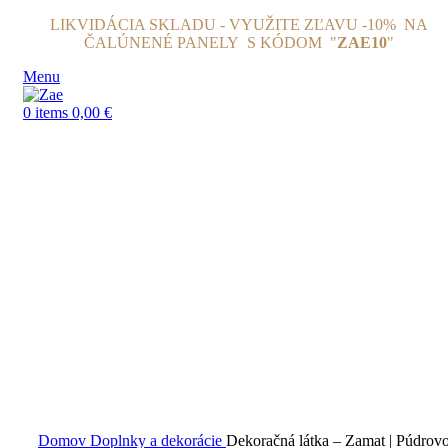
LIKVIDÁCIA SKLADU - VYUŽITE ZĽAVU -10% NA
ČALÚNENÉ PANELY
S KÓDOM "
ZAE10
"
Menu
0
items
0,00
€
Click to enlarge
Domov
Doplnky a dekorácie
Dekoračná látka – Zamat | Púdrov