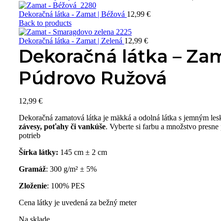
Dekoračná látka - Zamat | Béžová
12,99
€
Back to products
Dekoračná látka - Zamat | Zelená
12,99
€
Dekoračná látka – Zam
Púdrovo Ružová
12,99
€
Dekoračná zamatová látka je mäkká a odolná látka s jemným le
závesy, poťahy či vankúše
. Vyberte si farbu a množstvo presne
potrieb
Šírka látky:
145 cm ± 2 cm
Gramáž
: 300 g/m² ± 5%
Zloženie
: 100% PES
Cena látky je uvedená za bežný meter
Na sklade