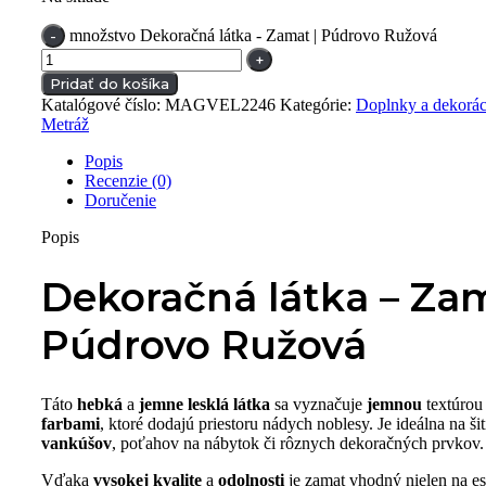
množstvo Dekoračná látka - Zamat | Púdrovo Ružová
Pridať do košíka
Katalógové číslo:
MAGVEL2246
Kategórie:
Doplnky a dekorác
Metráž
Popis
Recenzie (0)
Doručenie
Popis
Dekoračná látka – Zam
Púdrovo Ružová
Táto
hebká
a
jemne lesklá látka
sa vyznačuje
jemnou
textúrou
farbami
, ktoré dodajú priestoru nádych noblesy. Je ideálna na ši
vankúšov
, poťahov na nábytok či rôznych dekoračných prvkov.
Vďaka
vysokej kvalite
a
odolnosti
je zamat vhodný nielen na est