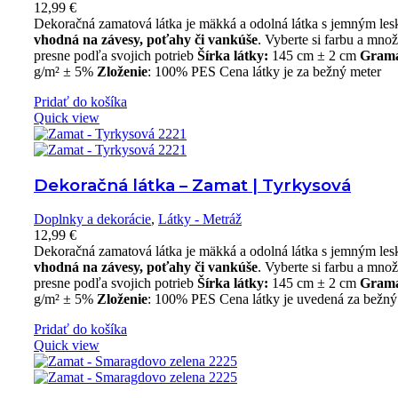
12,99
€
Dekoračná zamatová látka je mäkká a odolná látka s jemným le
vhodná na závesy, poťahy či vankúše
. Vyberte si farbu a mno
presne podľa svojich potrieb
Šírka látky:
145 cm ± 2 cm
Gram
g/m² ± 5%
Zloženie
: 100% PES Cena látky je za bežný meter
Pridať do košíka
Quick view
Dekoračná látka – Zamat | Tyrkysová
Doplnky a dekorácie
,
Látky - Metráž
12,99
€
Dekoračná zamatová látka je mäkká a odolná látka s jemným le
vhodná na závesy, poťahy či vankúše
. Vyberte si farbu a mno
presne podľa svojich potrieb
Šírka látky:
145 cm ± 2 cm
Gram
g/m² ± 5%
Zloženie
: 100% PES Cena látky je uvedená za bežný
Pridať do košíka
Quick view