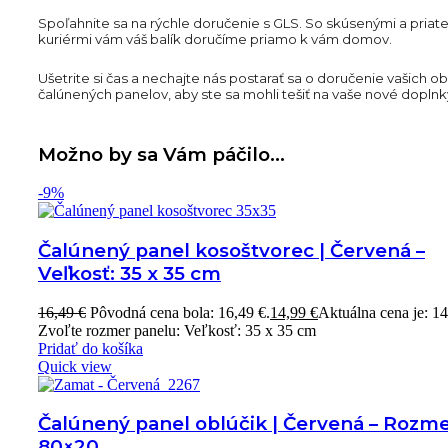
Spoľahnite sa na rýchle doručenie s GLS. So skúsenými a priat
kuriérmi vám váš balík doručíme priamo k vám domov.
Ušetrite si čas a nechajte nás postarať sa o doručenie vašich 
čalúnených panelov, aby ste sa mohli tešiť na vaše nové doplnk
Možno by sa Vám páčilo…
-9%
Čalúnený panel kosoštvorec | Červená –
Veľkosť: 35 x 35 cm
16,49
€
Pôvodná cena bola: 16,49 €.
14,99
€
Aktuálna cena je: 14
Zvoľte rozmer panelu: Veľkosť: 35 x 35 cm
Pridať do košíka
Quick view
Čalúnený panel oblúčik | Červená – Rozm
80×20