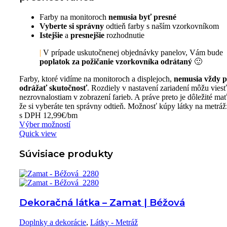
Farby na monitoroch
nemusia byť presné
Vyberte si
správny
odtieň farby s naším vzorkovníkom
Istejšie
a
presnejšie
rozhodnutie
|
V prípade uskutočnenej objednávky panelov, Vám bude
poplatok za požičanie vzorkovníka odrátaný
🙂
Farby, ktoré vidíme na monitoroch a displejoch,
nemusia vždy p
odrážať skutočnosť
. Rozdiely v nastavení zariadení môžu viesť
nezrovnalostiam v zobrazení farieb. A práve preto je dôležité mať 
že si vyberáte ten správny odtieň. Možnosť kúpy látky na metr
s DPH 12,99€/bm
Výber možností
Quick view
Súvisiace produkty
Dekoračná látka – Zamat | Béžová
Doplnky a dekorácie
,
Látky - Metráž