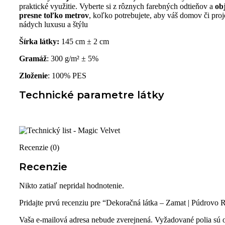
praktické využitie. Vyberte si z rôznych farebných odtieňov a
ob
presne toľko metrov
, koľko potrebujete, aby váš domov či proj
nádych luxusu a štýlu
Šírka látky:
145 cm ± 2 cm
Gramáž
: 300 g/m² ± 5%
Zloženie
: 100% PES
Technické parametre látky
Recenzie (0)
Recenzie
Nikto zatiaľ nepridal hodnotenie.
Pridajte prvú recenziu pre “Dekoračná látka – Zamat | Púdrovo
Vaša e-mailová adresa nebude zverejnená.
Vyžadované polia sú