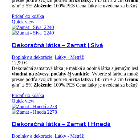
presne podľa svojich potrieb
Šírka látky:
145 cm ± 2 cm
Gram
g/m² ± 5%
Zloženie
: 100% PES Cena látky je uvedená za bežný
Pridať do košíka
Quick view
Dekoračná látka – Zamat | Sivá
Doplnky a dekorácie
,
Látky - Metráž
12,99
€
Dekoračná zamatová látka je mäkká a odolná látka s jemným le
vhodná na závesy, poťahy či vankúše
. Vyberte si farbu a mno
presne podľa svojich potrieb
Šírka látky:
145 cm ± 2 cm
Gram
g/m² ± 5%
Zloženie
: 100% PES Cena látky je uvedená za bežný
Pridať do košíka
Quick view
Dekoračná látka – Zamat | Hnedá
Doplnky a dekorácie
,
Látky - Metráž