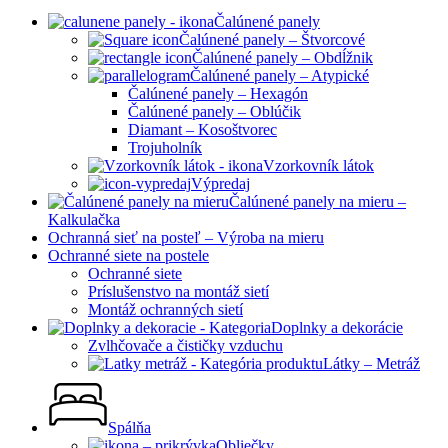
Čalúnené panely
Čalúnené panely – Štvorcové
Čalúnené panely – Obdĺžnik
Čalúnené panely – Atypické
Čalúnené panely – Hexagón
Čalúnené panely – Oblúčik
Diamant – Kosoštvorec
Trojuholník
Vzorkovník látok
Výpredaj
Čalúnené panely na mieru –
Kalkulačka
Ochranná sieť na posteľ – Výroba na mieru
Ochranné siete na postele
Ochranné siete
Príslušenstvo na montáž sietí
Montáž ochranných sietí
Doplnky a dekorácie
Zvlhčovače a čističky vzduchu
Látky – Metráž
Spálňa
Obliečky