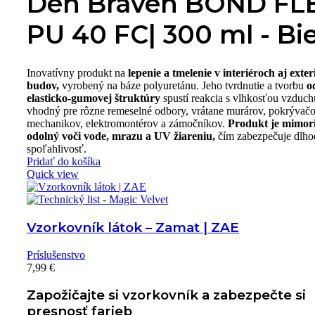
Den Braven BOND FL
PU 40 FC| 300 ml - Bie
Inovatívny produkt na
lepenie a tmelenie v interiéroch aj exte
budov,
vyrobený na báze polyuretánu. Jeho tvrdnutie a tvorbu
o
elasticko-gumovej štruktúry
spustí reakcia s vlhkosťou vzduch
vhodný pre rôzne remeselné odbory, vrátane murárov, pokrývačo
mechanikov, elektromontérov a zámočníkov.
Produkt je mimor
odolný voči vode, mrazu a UV žiareniu,
čím zabezpečuje dlh
spoľahlivosť.
Pridať do košíka
Quick view
Vzorkovník látok – Zamat | ZAE
Príslušenstvo
7,99
€
Zapožičajte si vzorkovník a zabezpečte si
presnosť farieb