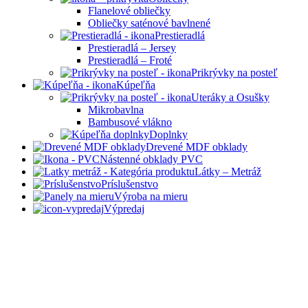
Flanelové obliečky
Obliečky saténové bavlnené
Prestieradlá
Prestieradlá – Jersey
Prestieradlá – Froté
Prikrývky na posteľ
Kúpeľňa
Uteráky a Osušky
Mikrobavlna
Bambusové vlákno
Doplnky
Drevené MDF obklady
Nástenné obklady PVC
Látky – Metráž
Príslušenstvo
Výroba na mieru
Výpredaj
Hlavná stránka
Obchod
Výsledky našej práce
Galéria látok
Vzorkovník látok
Prihlásiť sa / Registrovať sa