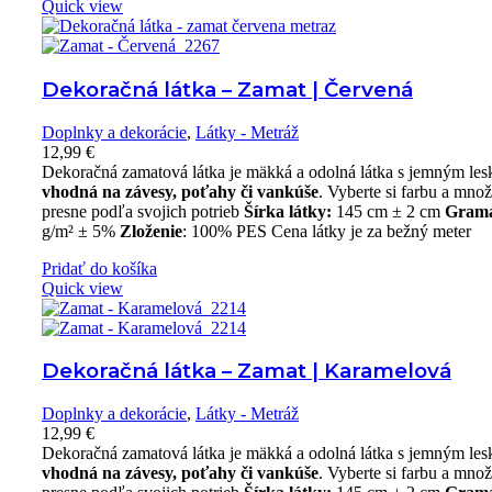
Quick view
Dekoračná látka – Zamat | Červená
Doplnky a dekorácie
,
Látky - Metráž
12,99
€
Dekoračná zamatová látka je mäkká a odolná látka s jemným le
vhodná na závesy, poťahy či vankúše
. Vyberte si farbu a mno
presne podľa svojich potrieb
Šírka látky:
145 cm ± 2 cm
Gram
g/m² ± 5%
Zloženie
: 100% PES Cena látky je za bežný meter
Pridať do košíka
Quick view
Dekoračná látka – Zamat | Karamelová
Doplnky a dekorácie
,
Látky - Metráž
12,99
€
Dekoračná zamatová látka je mäkká a odolná látka s jemným le
vhodná na závesy, poťahy či vankúše
. Vyberte si farbu a mno