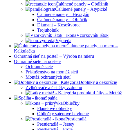
Čalúnené panely – Obdĺžnik
Čalúnené panely – Atypické
Čalúnené panely – Hexagón
Čalúnené panely – Oblúčik
Diamant – Kosoštvorec
Trojuholník
Vzorkovník látok
Výpredaj
Čalúnené panely na mieru –
Kalkulačka
Ochranná sieť na posteľ – Výroba na mieru
Ochranné siete na postele
Ochranné siete
Príslušenstvo na montáž sietí
Montáž ochranných sietí
Doplnky a dekorácie
Zvlhčovače a čističky vzduchu
Látky – Metráž
Spálňa
Obliečky
Flanelové obliečky
Obliečky saténové bavlnené
Prestieradlá
Prestieradlá – Jersey
Prestieradlá – Froté