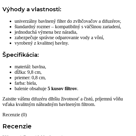
Výhody a vlastnosti:
univerzálny bavlnený filter do zvlhčovačov a difuzérov,
štandardný rozmer – kompatibilný s väčšinou zariadení,
jednoduchá výmena bez náradia,
zabezpečuje správne odparovanie vody a vôní,
vyrobený z kvalitnej bavlny.
Špecifikácia:
materiál: bavlna,
dĺžka: 9,8 cm,
priemer: 0,8 cm,
farba: biela,
balenie obsahuje
5 kusov filtrov
.
Zaistite vášmu difuzéru dlhšiu životnosť a čistú, príjemnú vôňu
vďaka kvalitným náhradným bavlneným filtrom.
Recenzie (0)
Recenzie