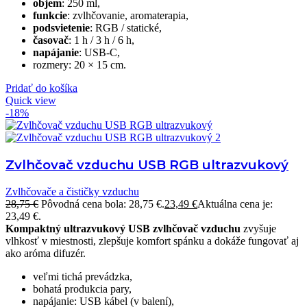
objem
: 250 ml,
funkcie
: zvlhčovanie, aromaterapia,
podsvietenie
: RGB / statické,
časovač
: 1 h / 3 h / 6 h,
napájanie
: USB-C,
rozmery: 20 × 15 cm.
Pridať do košíka
Quick view
-18%
Zvlhčovač vzduchu USB RGB ultrazvukový
Zvlhčovače a čističky vzduchu
28,75
€
Pôvodná cena bola: 28,75 €.
23,49
€
Aktuálna cena je:
23,49 €.
Kompaktný ultrazvukový USB zvlhčovač vzduchu
zvyšuje
vlhkosť v miestnosti, zlepšuje komfort spánku a dokáže fungovať aj
ako aróma difuzér.
veľmi tichá prevádzka,
bohatá produkcia pary,
napájanie: USB kábel (v balení),