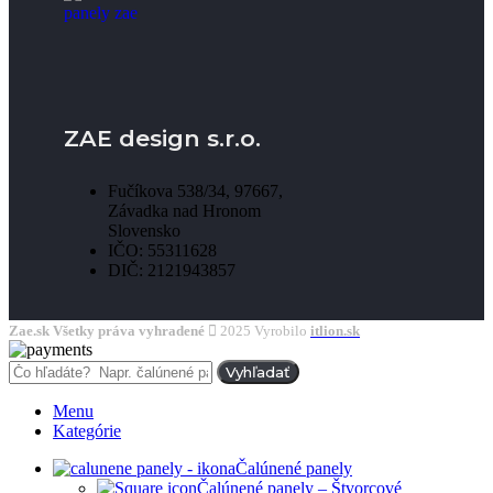
ZAE design s.r.o.
Fučíkova 538/34, 97667,
Závadka nad Hronom
Slovensko
IČO: 55311628
DIČ: 2121943857
Zae.sk Všetky práva vyhradené
2025 Vyrobilo
itlion.sk
Vyhľadať
Menu
Kategórie
Čalúnené panely
Čalúnené panely – Štvorcové