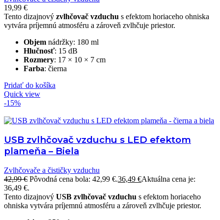
19,99
€
Tento dizajnový
zvlhčovač vzduchu
s efektom horiaceho ohniska
vytvára príjemnú atmosféru a zároveň zvlhčuje priestor.
Objem
nádržky: 180 ml
Hlučnosť
: 15 dB
Rozmery
: 17 × 10 × 7 cm
Farba
: čierna
Pridať do košíka
Quick view
-15%
USB zvlhčovač vzduchu s LED efektom
plameňa – Biela
Zvlhčovače a čističky vzduchu
42,99
€
Pôvodná cena bola: 42,99 €.
36,49
€
Aktuálna cena je:
36,49 €.
Tento dizajnový
USB zvlhčovač vzduchu
s efektom horiaceho
ohniska vytvára príjemnú atmosféru a zároveň zvlhčuje priestor.