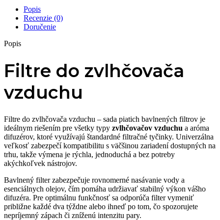
Popis
Recenzie (0)
Doručenie
Popis
Filtre do zvlhčovača
vzduchu
Filtre do zvlhčovača vzduchu – sada piatich bavlnených filtrov je
ideálnym riešením pre všetky typy
zvlhčovačov vzduchu
a aróma
difuzérov, ktoré využívajú štandardné filtračné tyčinky. Univerzálna
veľkosť zabezpečí kompatibilitu s väčšinou zariadení dostupných na
trhu, takže výmena je rýchla, jednoduchá a bez potreby
akýchkoľvek nástrojov.
Bavlnený filter zabezpečuje rovnomerné nasávanie vody a
esenciálnych olejov, čím pomáha udržiavať stabilný výkon vášho
difuzéra. Pre optimálnu funkčnosť sa odporúča filter vymeniť
približne každé dva týždne alebo ihneď po tom, čo spozorujete
nepríjemný zápach či zníženú intenzitu pary.