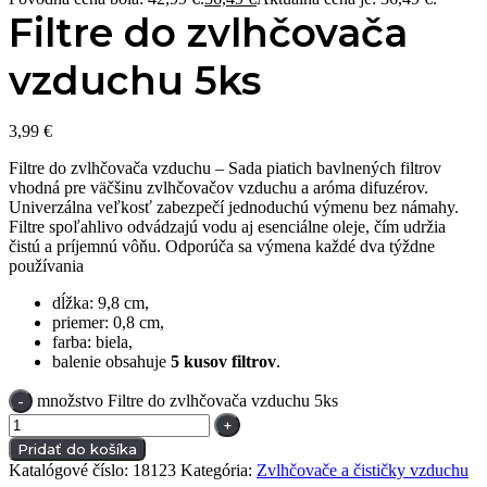
Filtre do zvlhčovača
vzduchu 5ks
3,99
€
Filtre do zvlhčovača vzduchu – Sada piatich bavlnených filtrov
vhodná pre väčšinu zvlhčovačov vzduchu a aróma difuzérov.
Univerzálna veľkosť zabezpečí jednoduchú výmenu bez námahy.
Filtre spoľahlivo odvádzajú vodu aj esenciálne oleje, čím udržia
čistú a príjemnú vôňu. Odporúča sa výmena každé dva týždne
používania
dĺžka: 9,8 cm,
priemer: 0,8 cm,
farba: biela,
balenie obsahuje
5 kusov filtrov
.
množstvo Filtre do zvlhčovača vzduchu 5ks
Pridať do košíka
Katalógové číslo:
18123
Kategória:
Zvlhčovače a čističky vzduchu