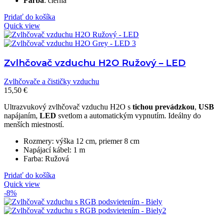
Farba
: čierna
Pridať do košíka
Quick view
Zvlhčovač vzduchu H2O Ružový – LED
Zvlhčovače a čističky vzduchu
15,50
€
Ultrazvukový zvlhčovač vzduchu H2O s
tichou prevádzkou
,
USB
napájaním,
LED
svetlom a automatickým vypnutím. Ideálny do
menších miestností.
Rozmery: výška 12 cm, priemer 8 cm
Napájací kábel: 1 m
Farba: Ružová
Pridať do košíka
Quick view
-8%