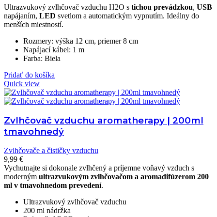
Ultrazvukový zvlhčovač vzduchu H2O s
tichou prevádzkou
,
USB
napájaním,
LED
svetlom a automatickým vypnutím. Ideálny do
menších miestností.
Rozmery: výška 12 cm, priemer 8 cm
Napájací kábel: 1 m
Farba: Biela
Pridať do košíka
Quick view
Zvlhčovač vzduchu aromatherapy | 200ml
tmavohnedý
Zvlhčovače a čističky vzduchu
9,99
€
Vychutnajte si dokonale zvlhčený a príjemne voňavý vzduch s
moderným
ultrazvukovým zvlhčovačom a aromadifúzerom 200
ml v tmavohnedom prevedení
.
Ultrazvukový zvlhčovač vzduchu
200 ml nádržka