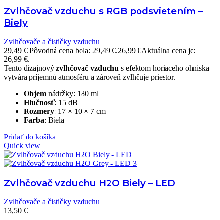
Zvlhčovač vzduchu s RGB podsvietením –
Biely
Zvlhčovače a čističky vzduchu
29,49
€
Pôvodná cena bola: 29,49 €.
26,99
€
Aktuálna cena je:
26,99 €.
Tento dizajnový
zvlhčovač vzduchu
s efektom horiaceho ohniska
vytvára príjemnú atmosféru a zároveň zvlhčuje priestor.
Objem
nádržky: 180 ml
Hlučnosť
: 15 dB
Rozmery
: 17 × 10 × 7 cm
Farba
: Biela
Pridať do košíka
Quick view
Zvlhčovač vzduchu H2O Biely – LED
Zvlhčovače a čističky vzduchu
13,50
€