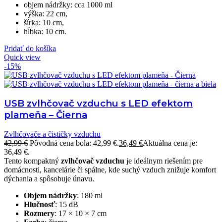
objem nádržky: cca 1000 ml
výška: 22 cm,
šírka: 10 cm,
hĺbka: 10 cm.
Pridať do košíka
Quick view
-15%
USB zvlhčovač vzduchu s LED efektom
plameňa – Čierna
Zvlhčovače a čističky vzduchu
42,99
€
Pôvodná cena bola: 42,99 €.
36,49
€
Aktuálna cena je:
36,49 €.
Tento kompaktný
zvlhčovač vzduchu
je ideálnym riešením pre
domácnosti, kancelárie či spálne, kde suchý vzduch znižuje komfort
dýchania a spôsobuje únavu.
Objem nádržky
: 180 ml
Hlučnosť
: 15 dB
Rozmery
: 17 × 10 × 7 cm