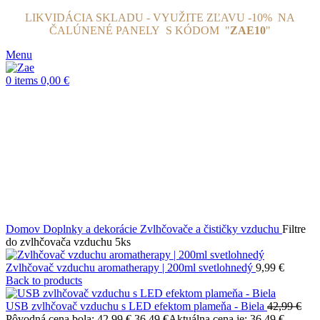
LIKVIDÁCIA SKLADU - VYUŽITE ZĽAVU -10% NA
ČALÚNENÉ PANELY
S KÓDOM "
ZAE10
"
Menu
0
items
0,00
€
Click to enlarge
Domov
Doplnky a dekorácie
Zvlhčovače a čističky vzduchu
Filtre
do zvlhčovača vzduchu 5ks
Zvlhčovač vzduchu aromatherapy | 200ml svetlohnedý
9,99
€
Back to products
USB zvlhčovač vzduchu s LED efektom plameňa - Biela
42,99
€
Pôvodná cena bola: 42,99 €.
36,49
€
Aktuálna cena je: 36,49 €.