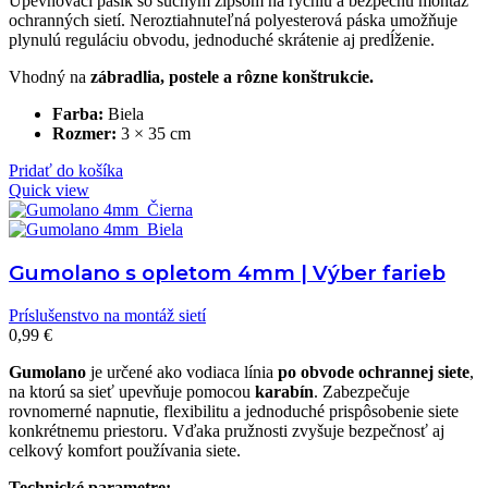
Upevňovací pásik so suchým zipsom na rýchlu a bezpečnú montáž
ochranných sietí. Neroztiahnuteľná polyesterová páska umožňuje
plynulú reguláciu obvodu, jednoduché skrátenie aj predĺženie.
Vhodný na
zábradlia, postele a rôzne konštrukcie.
Farba:
Biela
Rozmer:
3 × 35 cm
Pridať do košíka
Quick view
Gumolano s opletom 4mm | Výber farieb
Príslušenstvo na montáž sietí
0,99
€
Gumolano
je určené ako vodiaca línia
po obvode ochrannej siete
,
na ktorú sa sieť upevňuje pomocou
karabín
. Zabezpečuje
rovnomerné napnutie, flexibilitu a jednoduché prispôsobenie siete
konkrétnemu priestoru. Vďaka pružnosti zvyšuje bezpečnosť aj
celkový komfort používania siete.
Technické parametre: