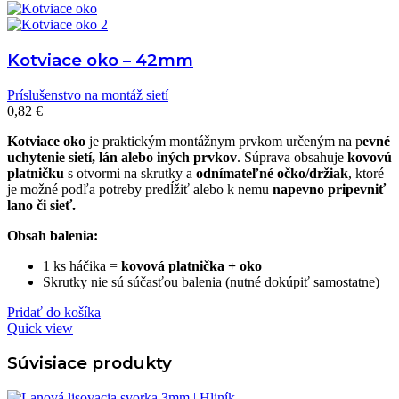
Kotviace oko – 42mm
Príslušenstvo na montáž sietí
0,82
€
Kotviace oko
je praktickým montážnym prvkom určeným na p
evné
uchytenie sietí, lán alebo iných prvkov
. Súprava obsahuje
kovovú
platničku
s otvormi na skrutky a
odnímateľné očko/držiak
, ktoré
je možné podľa potreby predĺžiť alebo k nemu
napevno pripevniť
lano či sieť.
Obsah balenia:
1 ks háčika =
kovová platnička + oko
Skrutky nie sú súčasťou balenia (nutné dokúpiť samostatne)
Pridať do košíka
Quick view
Súvisiace produkty