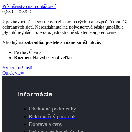
Príslušenstvo na montáž sietí
Price
0,68
€
–
0,89
€
range:
Upevňovací pásik so suchým zipsom na rýchlu a bezpečnú montáž
0,68 €
ochranných sietí. Neroztiahnuteľná polyesterová páska umožňuje
through
plynulú reguláciu obvodu, jednoduché skrátenie aj predĺženie.
0,89 €
Vhodný na
zábradlia, postele a rôzne konštrukcie.
Farba:
Čierna
Rozmer:
Na výber zo 4 veľkostí
Výber možností
Quick view
Informácie
Obchodné podmienky
Reklamačný poriadok
Doprava a ceny
Ochrana osobných údajov