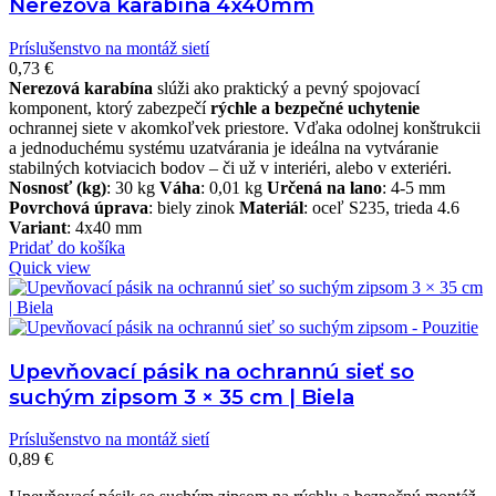
Nerezová karabína 4x40mm
Príslušenstvo na montáž sietí
0,73
€
Nerezová karabína
slúži ako praktický a pevný spojovací
komponent, ktorý zabezpečí
rýchle a bezpečné uchytenie
ochrannej siete v akomkoľvek priestore. Vďaka odolnej konštrukcii
a jednoduchému systému uzatvárania je ideálna na vytváranie
stabilných kotviacich bodov – či už v interiéri, alebo v exteriéri.
Nosnosť (kg)
: 30 kg
Váha
: 0,01 kg
Určená
na
lano
: 4-5 mm
Povrchová
úprava
: biely zinok
Materiál
: oceľ S235, trieda 4.6
Variant
: 4x40 mm
Pridať do košíka
Quick view
Upevňovací pásik na ochrannú sieť so
suchým zipsom 3 × 35 cm | Biela
Príslušenstvo na montáž sietí
0,89
€