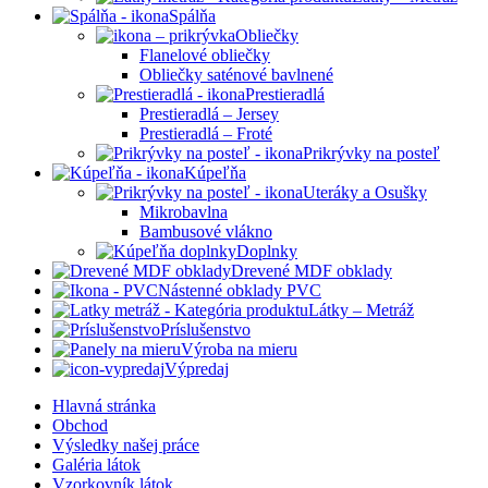
Spálňa
Obliečky
Flanelové obliečky
Obliečky saténové bavlnené
Prestieradlá
Prestieradlá – Jersey
Prestieradlá – Froté
Prikrývky na posteľ
Kúpeľňa
Uteráky a Osušky
Mikrobavlna
Bambusové vlákno
Doplnky
Drevené MDF obklady
Nástenné obklady PVC
Látky – Metráž
Príslušenstvo
Výroba na mieru
Výpredaj
Hlavná stránka
Obchod
Výsledky našej práce
Galéria látok
Vzorkovník látok