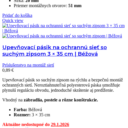
Šírka:
20 mm
Priemer montážnych otvorov:
51 mm
Pridať do košíka
Quick view
Upevňovací pásik na ochrannú sieť so
suchým zipsom 3 × 35 cm | Béžová
Príslušenstvo na montáž sietí
0,89
€
Upevňovací pásik so suchým zipsom na rýchlu a bezpečnú montáž
ochranných sietí. Neroztiahnuteľná polyesterová páska umožňuje
plynulú reguláciu obvodu, jednoduché skrátenie aj predĺženie.
Vhodný na
zábradlia, postele a rôzne konštrukcie.
Farba:
Béžová
Rozmer:
3 × 35 cm
Aktuálne nedostupné do
29.1.2026