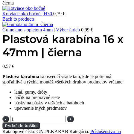
čierna
Kotviace oko bočné | H30
0,79
€
Back to products
Gumolano s opletom 4mm | Výber farieb
0,99
€
Plastová karabína 16 x
47mm | čierna
0,57
€
Plastová karabína
sa osvedčí všade tam, kde je potrebná
spoľahlivá a rýchla montáž všetkých druhov predmetov vrátane:
laná, gumy, drôty
háčik na prepravné siete
pásky na pásky v taškách a batohoch
upevnenie iných predmetov
množstvo
Plastová
Pridať do košíka
karabína
Katalógové číslo:
GN-PLKARAB
Kategória:
Príslušenstvo na