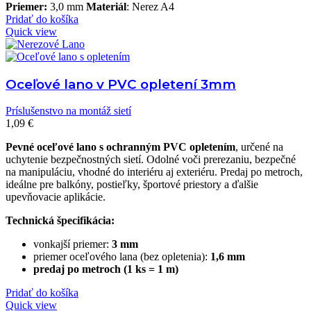
Priemer:
3,0 mm
Materiál
: Nerez A4
Pridať do košíka
Quick view
Oceľové lano v PVC opletení 3mm
Príslušenstvo na montáž sietí
1,09
€
Pevné oceľové lano s ochranným PVC opletením
, určené na
uchytenie bezpečnostných sietí. Odolné voči prerezaniu, bezpečné
na manipuláciu, vhodné do interiéru aj exteriéru. Predaj po metroch,
ideálne pre balkóny, postieľky, športové priestory a ďalšie
upevňovacie aplikácie.
Technická špecifikácia:
vonkajší priemer:
3 mm
priemer oceľového lana (bez opletenia):
1,6 mm
predaj po metroch (1 ks = 1 m)
Pridať do košíka
Quick view