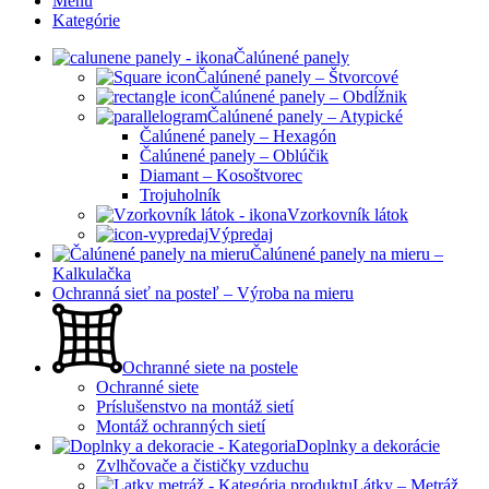
Menu
Kategórie
Čalúnené panely
Čalúnené panely – Štvorcové
Čalúnené panely – Obdĺžnik
Čalúnené panely – Atypické
Čalúnené panely – Hexagón
Čalúnené panely – Oblúčik
Diamant – Kosoštvorec
Trojuholník
Vzorkovník látok
Výpredaj
Čalúnené panely na mieru –
Kalkulačka
Ochranná sieť na posteľ – Výroba na mieru
Ochranné siete na postele
Ochranné siete
Príslušenstvo na montáž sietí
Montáž ochranných sietí
Doplnky a dekorácie
Zvlhčovače a čističky vzduchu
Látky – Metráž