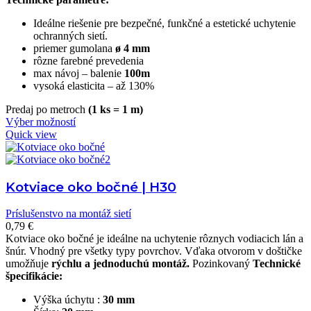
Ideálne riešenie pre bezpečné, funkčné a estetické uchytenie
ochranných sietí.
priemer gumolana
ø
4 mm
rôzne farebné prevedenia
max návoj – balenie
100m
vysoká elasticita – až 130%
Predaj po metroch
(1 ks = 1 m)
Výber možností
Quick view
Kotviace oko bočné | H30
Príslušenstvo na montáž sietí
0,79
€
Kotviace oko bočné je ideálne na uchytenie rôznych vodiacich lán a
šnúr. Vhodný pre všetky typy povrchov. Vďaka otvorom v doštičke
umožňuje
rýchlu a jednoduchú montáž.
Pozinkovaný
Technické
špecifikácie:
Výška úchytu :
30 mm