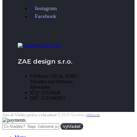
Instagram
Facebook
ZAE design s.r.o.
Fučíkova 538/34, 97667,
Závadka nad Hronom
Slovensko
IČO: 55311628
DIČ: 2121943857
Zae.sk Všetky práva vyhradené
2025 Vyrobilo
itlion.sk
Vyhľadať