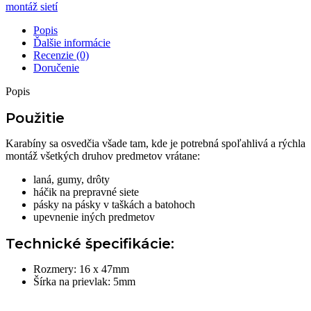
16
montáž sietí
x
47mm
Popis
|
Ďalšie informácie
čierna
Recenzie (0)
Doručenie
Popis
Použitie
Karabíny sa osvedčia všade tam, kde je potrebná spoľahlivá a rýchla
montáž všetkých druhov predmetov vrátane:
laná, gumy, drôty
háčik na prepravné siete
pásky na pásky v taškách a batohoch
upevnenie iných predmetov
Technické špecifikácie:
Rozmery: 16 x 47mm
Šírka na prievlak: 5mm