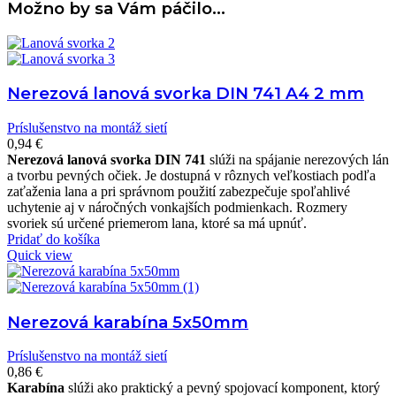
Možno by sa Vám páčilo…
Nerezová lanová svorka DIN 741 A4 2 mm
Príslušenstvo na montáž sietí
0,94
€
Nerezová lanová svorka DIN 741
slúži na spájanie nerezových lán
a tvorbu pevných očiek. Je dostupná v rôznych veľkostiach podľa
zaťaženia lana a pri správnom použití zabezpečuje spoľahlivé
uchytenie aj v náročných vonkajších podmienkach.
Rozmery
svoriek sú určené priemerom lana, ktoré sa má upnúť.
Pridať do košíka
Quick view
Nerezová karabína 5x50mm
Príslušenstvo na montáž sietí
0,86
€
Karabína
slúži ako praktický a pevný spojovací komponent, ktorý