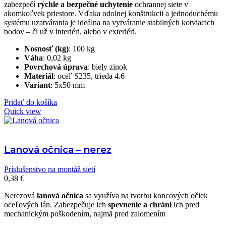
zabezpečí
rýchle a bezpečné uchytenie
ochrannej siete v
akomkoľvek priestore. Vďaka odolnej konštrukcii a jednoduchému
systému uzatvárania je ideálna na vytváranie stabilných kotviacich
bodov – či už v interiéri, alebo v exteriéri.
Nosnosť (kg)
: 100 kg
Váha
: 0,02 kg
Povrchová
úprava
: biely zinok
Materiál
: oceľ S235, trieda 4.6
Variant
: 5x50 mm
Pridať do košíka
Quick view
Lanová očnica – nerez
Príslušenstvo na montáž sietí
0,38
€
Nerezová
lanová očnica
sa využíva na tvorbu koncových očiek
oceľových lán. Zabezpečuje ich
spevnenie a chráni
ich pred
mechanickým poškodením, najmä pred zalomením