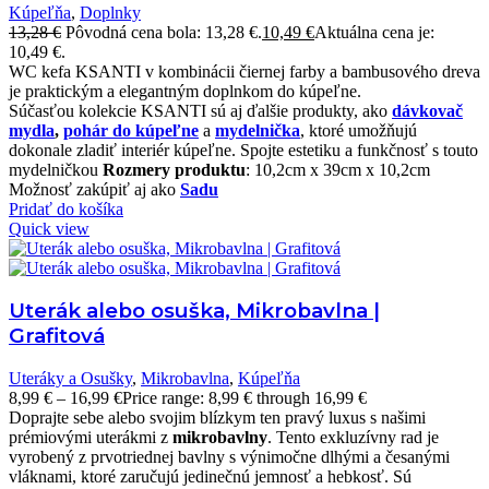
Kúpeľňa
,
Doplnky
13,28
€
Pôvodná cena bola: 13,28 €.
10,49
€
Aktuálna cena je:
10,49 €.
WC kefa KSANTI v kombinácii čiernej farby a bambusového dreva
je praktickým a elegantným doplnkom do kúpeľne.
Súčasťou kolekcie KSANTI sú aj ďalšie produkty, ako
dávkovač
mydla
,
pohár do kúpeľne
a
mydelnička
, ktoré umožňujú
dokonale zladiť interiér kúpeľne. Spojte estetiku a funkčnosť s touto
mydelničkou
Rozmery produktu
: 10,2cm x 39cm x 10,2cm
Možnosť zakúpiť aj ako
Sadu
Pridať do košíka
Quick view
Uterák alebo osuška, Mikrobavlna |
Grafitová
Uteráky a Osušky
,
Mikrobavlna
,
Kúpeľňa
8,99
€
–
16,99
€
Price range: 8,99 € through 16,99 €
Doprajte sebe alebo svojim blízkym ten pravý luxus s našimi
prémiovými uterákmi z
mikrobavlny
. Tento exkluzívny rad je
vyrobený z prvotriednej bavlny s výnimočne dlhými a česanými
vláknami, ktoré zaručujú jedinečnú jemnosť a hebkosť. Sú