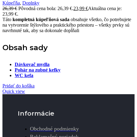
Kúpeľňa
,
Doplnky
26,39
€
Pôvodná cena bola: 26,39 €.
23,99
€
Aktuálna cena je:
23,99 €.
Táto
kompletná kúpeľňová sada
obsahuje všetko, čo potrebujete
na vytvorenie štýlového a praktického priestoru – všetky prvky sú
navrhnuté tak, aby sa dokonale dopĺňali
Obsah sady
Dávkovač mydla
Pohár na zubné kefky
WC kefa
Pridať do košíka
Quick view
Informácie
Obchodné podmienky
Reklamačný poriadok