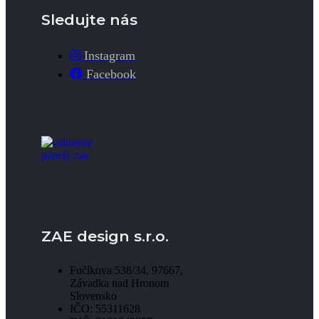
Sledujte nás
Instagram
Facebook
ZAE design s.r.o.
Fučíkova 538/34, 97667,
Závadka nad Hronom
Slovensko
IČO: 55311628