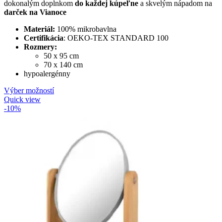
dokonalým doplnkom
do každej kúpeľne
a skvelým nápadom na
darček na Vianoce
Materiál:
100% mikrobavlna
Certifikácia
: OEKO-TEX STANDARD 100
Rozmery:
50 x 95 cm
70 x 140 cm
hypoalergénny
Výber možností
Quick view
-10%