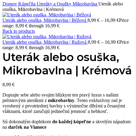
Domov
Kúpeľňa
Uteráky a Osušky
Mikrobavlna
Uterák alebo
osuška, Mikrobavlna | Krémová
Uterák alebo osuška, Mikrobavlna | Béžová
8,99
€
–
16,99
€
Price
range: 8,99 € through 16,99 €
Back to products
Uterák alebo osuška, Mikrobavlna | Ružová
8,99
€
–
16,99
€
Price
range: 8,99 € through 16,99 €
Uterák alebo osuška,
Mikrobavlna | Krémová
8,99
€
Doprajte sebe alebo svojim blízkym ten pravý luxus s našimi
prémiovými uterákmi z
mikrobavlny
. Tento exkluzívny rad je
vyrobený z prvotriednej bavlny s výnimočne dlhými a česanými
vláknami, ktoré zaručujú jedinečnú jemnosť a hebkosť.
Sú dokonalým doplnkom
do každej kúpeľne
a skvelým nápadom
na
darček na Vianoce