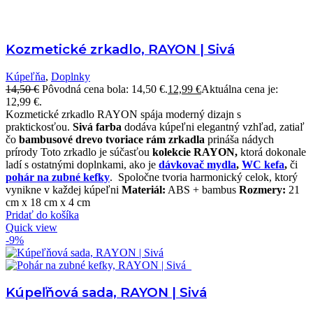
Kozmetické zrkadlo, RAYON | Sivá
Kúpeľňa
,
Doplnky
14,50
€
Pôvodná cena bola: 14,50 €.
12,99
€
Aktuálna cena je:
12,99 €.
Kozmetické zrkadlo RAYON spája moderný dizajn s
praktickosťou.
Sivá farba
dodáva kúpeľni elegantný vzhľad, zatiaľ
čo
bambusové drevo tvoriace rám zrkadla
prináša nádych
prírody
Toto zrkadlo je súčasťou
kolekcie RAYON,
ktorá dokonale
ladí s ostatnými doplnkami, ako je
dávkovač mydla
,
WC kefa
,
či
pohár na zubné kefky
.
Spoločne tvoria harmonický celok, ktorý
vynikne v každej kúpeľni
Materiál:
ABS + bambus
Rozmery:
21
cm x 18 cm x 4 cm
Pridať do košíka
Quick view
-9%
Kúpeľňová sada, RAYON | Sivá