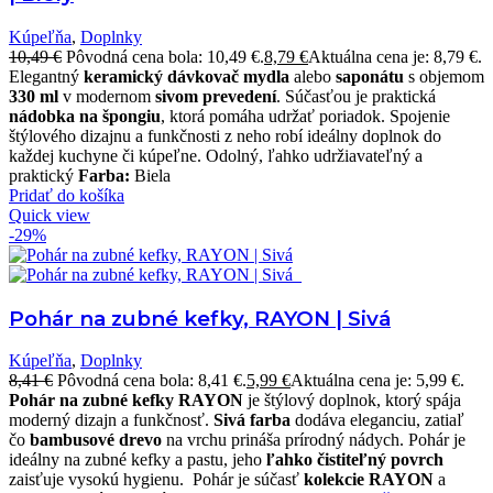
Kúpeľňa
,
Doplnky
10,49
€
Pôvodná cena bola: 10,49 €.
8,79
€
Aktuálna cena je: 8,79 €.
Elegantný
keramický
dávkovač
mydla
alebo
saponátu
s objemom
330 ml
v modernom
sivom prevedení
. Súčasťou je praktická
nádobka na špongiu
, ktorá pomáha udržať poriadok.
Spojenie
štýlového dizajnu a funkčnosti z neho robí ideálny doplnok do
každej kuchyne či kúpeľne. Odolný, ľahko udržiavateľný a
praktický
Farba:
Biela
Pridať do košíka
Quick view
-29%
Pohár na zubné kefky, RAYON | Sivá
Kúpeľňa
,
Doplnky
8,41
€
Pôvodná cena bola: 8,41 €.
5,99
€
Aktuálna cena je: 5,99 €.
Pohár na zubné kefky RAYON
je štýlový doplnok, ktorý spája
moderný dizajn a funkčnosť.
Sivá farba
dodáva eleganciu, zatiaľ
čo
bambusové drevo
na vrchu prináša prírodný nádych. Pohár je
ideálny na zubné kefky a pastu, jeho
ľahko čistiteľný povrch
zaisťuje vysokú hygienu.
Pohár je súčasť
kolekcie RAYON
a