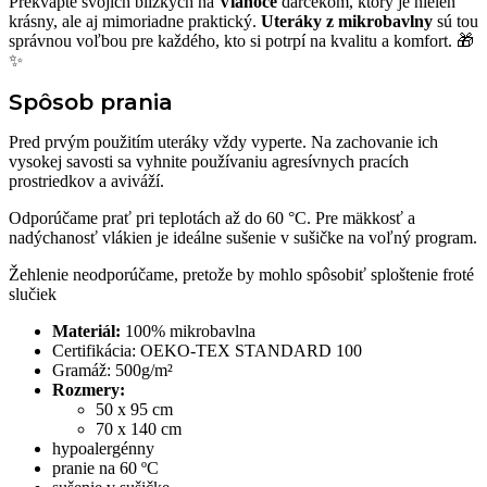
Prekvapte svojich blízkych na
Vianoce
darčekom, ktorý je nielen
krásny, ale aj mimoriadne praktický.
Uteráky z mikrobavlny
sú tou
správnou voľbou pre každého, kto si potrpí na kvalitu a komfort. 🎁
✨
Spôsob prania
Pred prvým použitím uteráky vždy vyperte. Na zachovanie ich
vysokej savosti sa vyhnite používaniu agresívnych pracích
prostriedkov a aviváží.
Odporúčame prať pri teplotách až do 60 °C. Pre mäkkosť a
nadýchanosť vlákien je ideálne sušenie v sušičke na voľný program.
Žehlenie neodporúčame, pretože by mohlo spôsobiť sploštenie froté
slučiek
Materiál:
100% mikrobavlna
Certifikácia: OEKO-TEX STANDARD 100
Gramáž: 500g/m²
Rozmery:
50 x 95 cm
70 x 140 cm
hypoalergénny
pranie na 60 ºC