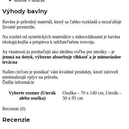
sušenie v sušičke
Výhody bavlny
Bavlna je prírodný materiál, ktorý sa ľahko rozkladá a nezaťažuje
životné prostredie.
Na rozdiel od syntetických materiálov s mikrovláknami je bavlna
ekologickejšia a prispieva k udržateľnému rozvoju.
Jej vlastnosti ju predurčujú ako ideálnu voľbu pre uteráky – je
jemná na dotyk,
výborne absorbuje vlhkosť a je mimoriadne
trvácna
Našim cieľom je ponúkať vám kvalitné produkty, ktoré zároveň
minimalizujú vplyv na prírodu.
Ďalšie informácie
Vyberte rozmer (Uterák
Osuška – 70 x 140 cm, Uterák –
alebo osuška)
50 x 95 cm
Recenzie (0)
Recenzie