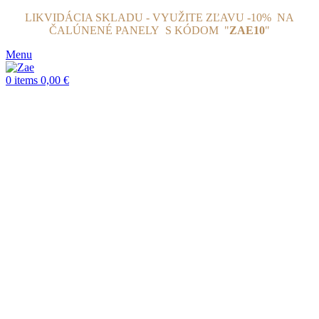
LIKVIDÁCIA SKLADU - VYUŽITE ZĽAVU -10% NA
ČALÚNENÉ PANELY
S KÓDOM "
ZAE10
"
Menu
0
items
0,00
€
Click to enlarge