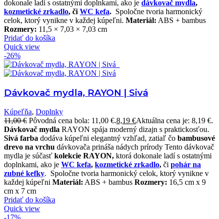
dokonale ladí s ostatnými doplnkami, ako je
dávkovač mydla
,
kozmetické zrkadlo
, či
WC kefa
.
Spoločne tvoria harmonický
celok, ktorý vynikne v každej kúpeľni.
Materiál:
ABS + bambus
Rozmery:
11,5 × 7,03 × 7,03 cm
Pridať do košíka
Quick view
-26%
Dávkovač mydla, RAYON | Sivá
Kúpeľňa
,
Doplnky
11,00
€
Pôvodná cena bola: 11,00 €.
8,19
€
Aktuálna cena je: 8,19 €.
Dávkovač mydla
RAYON spája moderný dizajn s praktickosťou.
Sivá farba
dodáva kúpeľni elegantný vzhľad, zatiaľ čo
bambusové
drevo na vrchu
dávkovača prináša nádych prírody
Tento dávkovač
mydla je súčasť
kolekcie RAYON,
ktorá dokonale ladí s ostatnými
doplnkami, ako je
WC kefa
,
kozmetické zrkadlo
,
či
pohár na
zubné kefky
.
Spoločne tvoria harmonický celok, ktorý vynikne v
každej kúpeľni
Materiál:
ABS + bambus
Rozmery:
16,5 cm x 9
cm x 7 cm
Pridať do košíka
Quick view
-17%