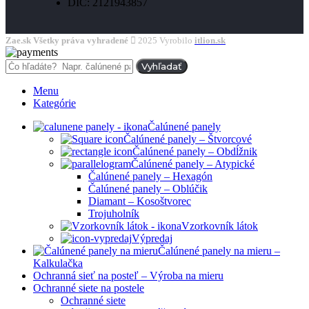
DIČ: 2121943857
Zae.sk Všetky práva vyhradené
2025 Vyrobilo
itlion.sk
Vyhľadať
Menu
Kategórie
Čalúnené panely
Čalúnené panely – Štvorcové
Čalúnené panely – Obdĺžnik
Čalúnené panely – Atypické
Čalúnené panely – Hexagón
Čalúnené panely – Oblúčik
Diamant – Kosoštvorec
Trojuholník
Vzorkovník látok
Výpredaj
Čalúnené panely na mieru –
Kalkulačka
Ochranná sieť na posteľ – Výroba na mieru
Ochranné siete na postele
Ochranné siete