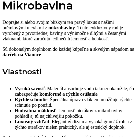
Mikrobavlna
Doprajte si alebo svojim blízkym ten pravý luxus s našimi
prémiovými uterákmi z
mikrobavlny
. Tento exkluzívny rad je
vyrobený z prvotriednej bavlny s výnimočne dlhými a česanými
vláknami, ktoré zaručujú jedinečnú jemnosť a hebkosť.
Sú dokonalým doplnkom do každej kúpeľne a skvelým nápadom na
darček na Vianoce
.
Vlastnosti
Vysoká savosť
: Materiál absorbuje vodu takmer okamžite, čo
zabezpečuje
komfortné a rýchle osúšanie
Rýchle schnutie
: Špeciálna úprava vlákien umožňuje rýchle
schnutie po použití.
Hodvábna mäkkosť
: Jemnosť uterákov z mikrobavlny
pohladí aj tú najcitlivejšiu pokožku.
Luxusný vzhľad
: Elegantný dizajn a vysoká gramáž robia z
týchto uterákov nielen praktický, ale aj estetický doplnok.