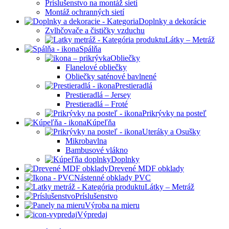
Príslušenstvo na montáž sietí
Montáž ochranných sietí
Doplnky a dekorácie
Zvlhčovače a čističky vzduchu
Látky – Metráž
Spálňa
Obliečky
Flanelové obliečky
Obliečky saténové bavlnené
Prestieradlá
Prestieradlá – Jersey
Prestieradlá – Froté
Prikrývky na posteľ
Kúpeľňa
Uteráky a Osušky
Mikrobavlna
Bambusové vlákno
Doplnky
Drevené MDF obklady
Nástenné obklady PVC
Látky – Metráž
Príslušenstvo
Výroba na mieru
Výpredaj