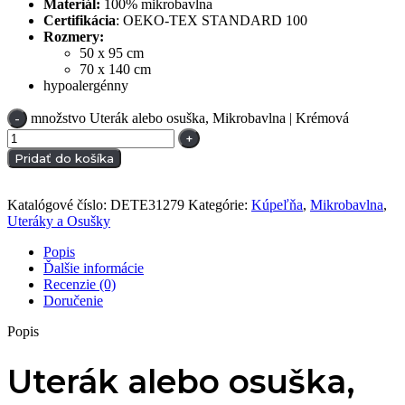
Materiál:
100% mikrobavlna
Certifikácia
: OEKO-TEX STANDARD 100
Rozmery:
50 x 95 cm
70 x 140 cm
hypoalergénny
množstvo Uterák alebo osuška, Mikrobavlna | Krémová
Pridať do košíka
Katalógové číslo:
DETE31279
Kategórie:
Kúpeľňa
,
Mikrobavlna
,
Uteráky a Osušky
Popis
Ďalšie informácie
Recenzie (0)
Doručenie
Popis
Uterák alebo osuška,