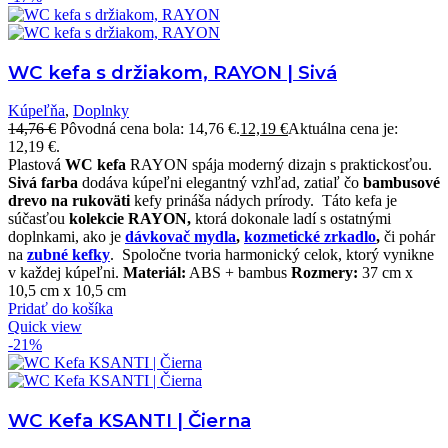
WC kefa s držiakom, RAYON | Sivá
Kúpeľňa
,
Doplnky
14,76
€
Pôvodná cena bola: 14,76 €.
12,19
€
Aktuálna cena je:
12,19 €.
Plastová
WC kefa
RAYON spája moderný dizajn s praktickosťou.
Sivá farba
dodáva kúpeľni elegantný vzhľad, zatiaľ čo
bambusové
drevo na rukoväti
kefy prináša nádych prírody.
Táto kefa je
súčasťou
kolekcie RAYON,
ktorá dokonale ladí s ostatnými
doplnkami, ako je
dávkovač mydla
,
kozmetické zrkadlo
,
či pohár
na
zubné kefky
.
Spoločne tvoria harmonický celok, ktorý vynikne
v každej kúpeľni.
Materiál:
ABS + bambus
Rozmery:
37 cm x
10,5 cm x 10,5 cm
Pridať do košíka
Quick view
-21%
WC Kefa KSANTI | Čierna