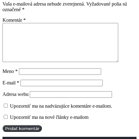
Vaša e-mailová adresa nebude zverejnená.
Vyžadované polia sú
označené
*
Komentár
*
Meno
*
E-mail
*
Adresa webu
Upozorniť ma na nadväzujúce komentáre e-mailom.
Upozorniť ma na nové články e-mailom