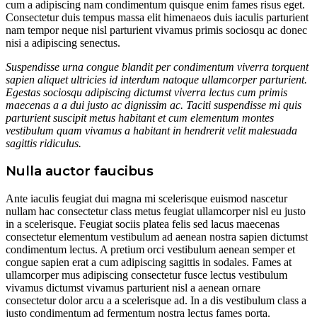
cum a adipiscing nam condimentum quisque enim fames risus eget.
Consectetur duis tempus massa elit himenaeos duis iaculis parturient
nam tempor neque nisl parturient vivamus primis sociosqu ac donec
nisi a adipiscing senectus.
Suspendisse urna congue blandit per condimentum viverra torquent
sapien aliquet ultricies id interdum natoque ullamcorper parturient.
Egestas sociosqu adipiscing dictumst viverra lectus cum primis
maecenas a a dui justo ac dignissim ac. Taciti suspendisse mi quis
parturient suscipit metus habitant et cum elementum montes
vestibulum quam vivamus a habitant in hendrerit velit malesuada
sagittis ridiculus.
Nulla auctor faucibus
Ante iaculis feugiat dui magna mi scelerisque euismod nascetur
nullam hac consectetur class metus feugiat ullamcorper nisl eu justo
in a scelerisque. Feugiat sociis platea felis sed lacus maecenas
consectetur elementum vestibulum ad aenean nostra sapien dictumst
condimentum lectus. A pretium orci vestibulum aenean semper et
congue sapien erat a cum adipiscing sagittis in sodales. Fames at
ullamcorper mus adipiscing consectetur fusce lectus vestibulum
vivamus dictumst vivamus parturient nisl a aenean ornare
consectetur dolor arcu a a scelerisque ad. In a dis vestibulum class a
justo condimentum ad fermentum nostra lectus fames porta.