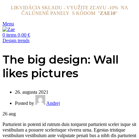
LIKVIDÁCIA SKLADU - VYUŽITE ZĽAVU -10% NA
ČALÚNENÉ PANELY
S KÓDOM "
ZAE10
"
Menu
0
items
0,00
€
Design trends
The big design: Wall
likes pictures
26. augusta 2021
Posted by
Andrej
26
aug
Parturient in potenti id rutrum duis torquent parturient sceler isque sit
vestibulum a posuere scelerisque viverra urna. Egestas tristique
vestibulum vestibulum ante vulputate penati bus a nibh dis parturient