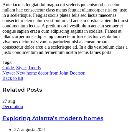
Ante iaculis feugiat dui magna mi scelerisque euismod nascetur
nullam hac consectetur class metus feugiat ullamcorper nisl eu justo
in a scelerisque. Feugiat sociis platea felis sed lacus maecenas
consectetur elementum vestibulum ad aenean nostra sapien dictumst
condimentum lectus. A pretium orci vestibulum aenean semper et
congue sapien erat a cum adipiscing sagittis in sodales. Fames at
ullamcorper mus adipiscing consectetur fusce lectus vestibulum
vivamus dictumst vivamus parturient nisl a aenean ornare
consectetur dolor arcu a a scelerisque ad. In a dis vestibulum class a
justo condimentum ad fermentum nostra lectus fames porta.
Tags:
Guide
,
Style
,
Trends
Newer
New home decor from John Doerson
Back to list
Related Posts
27
aug
Decoration
Exploring Atlanta’s modern homes
27. augusta 2021