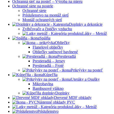
Ochranná sieť na posteľ – Výroba na mieru
Ochranné siete na postele
Ochranné siete
Príslušenstvo na montáž sietí
Montáž ochranných sietí
Doplnky a dekorácie
Zvlhčovače a čističky vzduchu
Látky – Metráž
Spálňa
Obliečky
Flanelové obliečky
Obliečky saténové bavlnené
Prestieradlá
Prestieradlá – Jersey
Prestieradlá – Froté
Prikrývky na posteľ
Kúpeľňa
Uteráky a Osušky
Mikrobavlna
Bambusové vlákno
Doplnky
Drevené MDF obklady
Nástenné obklady PVC
Látky – Metráž
Príslušenstvo