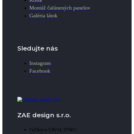
Montáž čalúnených panelov
Galéria látok
Sledujte nás
Instagram
Facebook
ZAE design s.r.o.
Fučíkova 538/34, 97667,