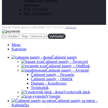
Závadka nad Hronom
Slovensko
IČO: 55311628
DIČ: 2121943857
Zae.sk Všetky práva vyhradené
2025 Vyrobilo
itlion.sk
Vyhľadať
Menu
Kategórie
Čalúnené panely
Čalúnené panely – Štvorcové
Čalúnené panely – Obdĺžnik
Čalúnené panely – Atypické
Čalúnené panely – Hexagón
Čalúnené panely – Oblúčik
Diamant – Kosoštvorec
Trojuholník
Vzorkovník látok
Výpredaj
Čalúnené panely na mieru –
Kalkulačka