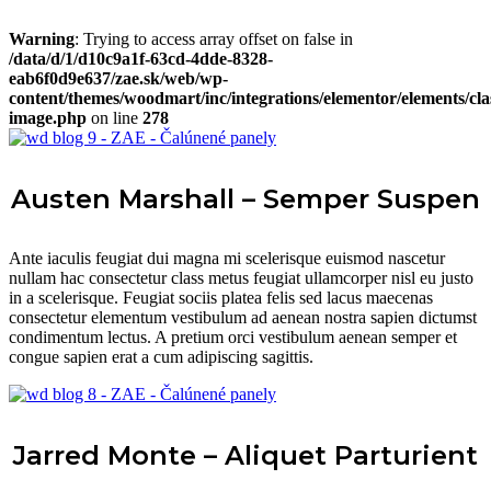
Warning
: Trying to access array offset on false in
/data/d/1/d10c9a1f-63cd-4dde-8328-
eab6f0d9e637/zae.sk/web/wp-
content/themes/woodmart/inc/integrations/elementor/elements/cla
image.php
on line
278
Austen Marshall – Semper Suspen
Ante iaculis feugiat dui magna mi scelerisque euismod nascetur
nullam hac consectetur class metus feugiat ullamcorper nisl eu justo
in a scelerisque. Feugiat sociis platea felis sed lacus maecenas
consectetur elementum vestibulum ad aenean nostra sapien dictumst
condimentum lectus. A pretium orci vestibulum aenean semper et
congue sapien erat a cum adipiscing sagittis.
Jarred Monte – Aliquet Parturient