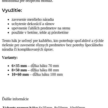
hmoždinka pre bezpečnú montáž.
Využitie:
zavesenie menšieho náradia
uchytenie dekorácií a rámov
upevnenie ľahších predmetov na stenu
použitie v betóne, tehle aj pórobetóne
Tento hák je určený pre každého, kto potrebuje spoľahlivé a rýchle
riešenie pre zavesenie rôznych predmetov bez potreby špeciálneho
náradia či komplikovaných úprav.
Varianty:
6×35 mm
– dĺžka háku 70 mm
8×50 mm
– dĺžka háku 88 mm
10×60 mm
– dĺžka háku 100 mm
Ďalšie informácie
Vyberte rozmer háku
6x35mm, 8x50mm, 10x60mm