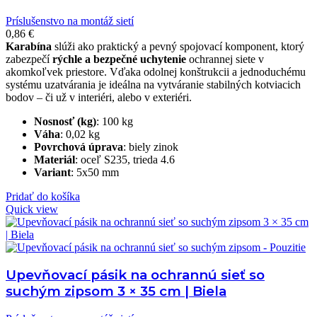
Príslušenstvo na montáž sietí
0,86
€
Karabína
slúži ako praktický a pevný spojovací komponent, ktorý
zabezpečí
rýchle a bezpečné uchytenie
ochrannej siete v
akomkoľvek priestore. Vďaka odolnej konštrukcii a jednoduchému
systému uzatvárania je ideálna na vytváranie stabilných kotviacich
bodov – či už v interiéri, alebo v exteriéri.
Nosnosť (kg)
: 100 kg
Váha
: 0,02 kg
Povrchová
úprava
: biely zinok
Materiál
: oceľ S235, trieda 4.6
Variant
: 5x50 mm
Pridať do košíka
Quick view
Upevňovací pásik na ochrannú sieť so
suchým zipsom 3 × 35 cm | Biela