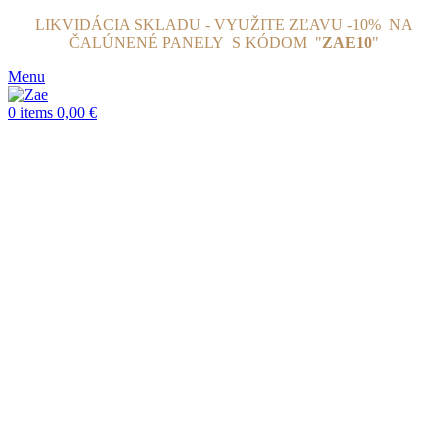
LIKVIDÁCIA SKLADU - VYUŽITE ZĽAVU -10% NA
ČALÚNENÉ PANELY
S KÓDOM "
ZAE10
"
Menu
0
items
0,00
€
Click to enlarge