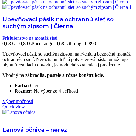
Upevňovací pásik na ochrannú sieť so
suchým zipsom | Čierna
Príslušenstvo na montáž sietí
0,68
€
–
0,89
€
Price range: 0,68 € through 0,89 €
Upevňovací pásik so suchým zipsom na rýchlu a bezpečnú montáž
ochranných sietí. Neroztiahnuteľná polyesterová páska umožňuje
plynulú reguláciu obvodu, jednoduché skrátenie aj predĺženie.
Vhodný na
zábradlia, postele a rôzne konštrukcie.
Farba:
Čierna
Rozmer:
Na výber zo 4 veľkostí
Výber možností
Quick view
Lanová očnica – nerez