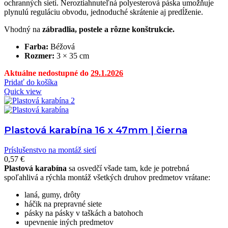
ochranných sietí. Neroztiahnuteľná polyesterová páska umožňuje
plynulú reguláciu obvodu, jednoduché skrátenie aj predĺženie.
Vhodný na
zábradlia, postele a rôzne konštrukcie.
Farba:
Béžová
Rozmer:
3 × 35 cm
Aktuálne nedostupné do
29.1.2026
Pridať do košíka
Quick view
Plastová karabína 16 x 47mm | čierna
Príslušenstvo na montáž sietí
0,57
€
Plastová karabína
sa osvedčí všade tam, kde je potrebná
spoľahlivá a rýchla montáž všetkých druhov predmetov vrátane:
laná, gumy, drôty
háčik na prepravné siete
pásky na pásky v taškách a batohoch
upevnenie iných predmetov