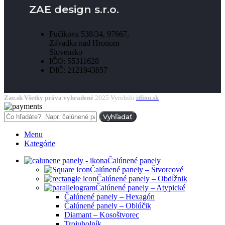
ZAE design s.r.o.
Fučíkova 538/34, 97667,
Závadka nad Hronom
Slovensko
IČO: 55311628
DIČ: 2121943857
Zae.sk Všetky práva vyhradené
2025 Vyrobilo
itlion.sk
Vyhľadať
Menu
Kategórie
Čalúnené panely
Čalúnené panely – Štvorcové
Čalúnené panely – Obdĺžnik
Čalúnené panely – Atypické
Čalúnené panely – Hexagón
Čalúnené panely – Oblúčik
Diamant – Kosoštvorec
Trojuholník