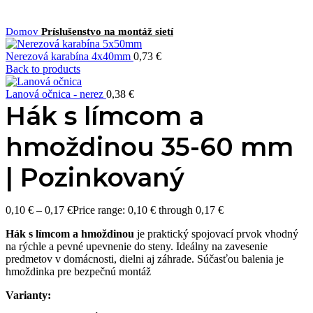
Domov
Príslušenstvo na montáž sietí
Nerezová karabína 4x40mm
0,73
€
Back to products
Lanová očnica - nerez
0,38
€
Hák s límcom a
hmoždinou 35-60 mm
| Pozinkovaný
0,10
€
–
0,17
€
Price range: 0,10 € through 0,17 €
Hák s límcom a hmoždinou
je praktický spojovací prvok vhodný
na rýchle a pevné upevnenie do steny. Ideálny na zavesenie
predmetov v domácnosti, dielni aj záhrade. Súčasťou balenia je
hmoždinka pre bezpečnú montáž
Varianty: