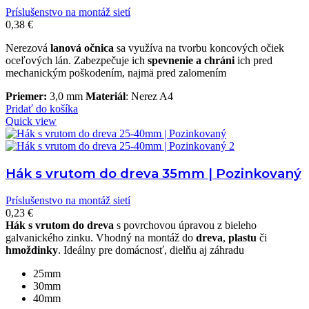
Príslušenstvo na montáž sietí
0,38
€
Nerezová
lanová očnica
sa využíva na tvorbu koncových očiek
oceľových lán. Zabezpečuje ich
spevnenie a chráni
ich pred
mechanickým poškodením, najmä pred zalomením
Priemer:
3,0 mm
Materiál
: Nerez A4
Pridať do košíka
Quick view
Hák s vrutom do dreva 35mm | Pozinkovaný
Príslušenstvo na montáž sietí
0,23
€
Hák s vrutom do dreva
s povrchovou úpravou z bieleho
galvanického zinku. Vhodný na montáž do
dreva
,
plastu
či
hmoždinky
. Ideálny pre domácnosť, dielňu aj záhradu
25mm
30mm
40mm