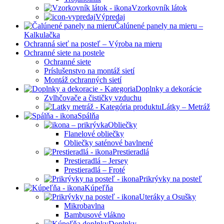
Vzorkovník látok
Výpredaj
Čalúnené panely na mieru –
Kalkulačka
Ochranná sieť na posteľ – Výroba na mieru
Ochranné siete na postele
Ochranné siete
Príslušenstvo na montáž sietí
Montáž ochranných sietí
Doplnky a dekorácie
Zvlhčovače a čističky vzduchu
Látky – Metráž
Spálňa
Obliečky
Flanelové obliečky
Obliečky saténové bavlnené
Prestieradlá
Prestieradlá – Jersey
Prestieradlá – Froté
Prikrývky na posteľ
Kúpeľňa
Uteráky a Osušky
Mikrobavlna
Bambusové vlákno
Doplnky