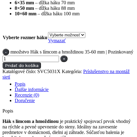
6×35 mm
– dĺžka háku 70 mm
8×50 mm
– dĺžka háku 88 mm
10×60 mm
– dĺžka háku 100 mm
Vyberte rozmer háku
Vymazať
množstvo Hák s límcom a hmoždinou 35-60 mm | Pozinkovaný
Pridať do košíka
Katalógové číslo:
SVC5031X
Kategória:
Príslušenstvo na montáž
sietí
Popis
Ďalšie informácie
Recenzie (0)
Doručenie
Popis
Hák s límcom a hmoždinou
je praktický spojovací prvok vhodný
na rýchle a pevné upevnenie do steny. Ideálny na zavesenie
predmetov v domácnosti, dielni aj záhrade. Súčasťou balenia je